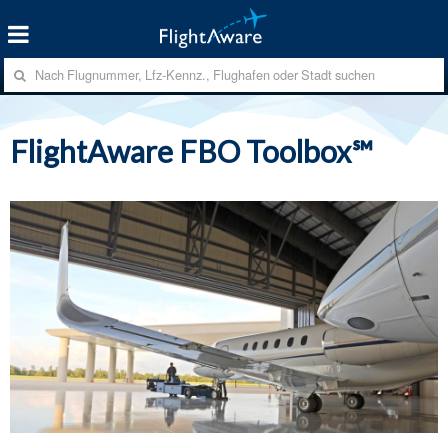
FlightAware FBO Toolbox℠