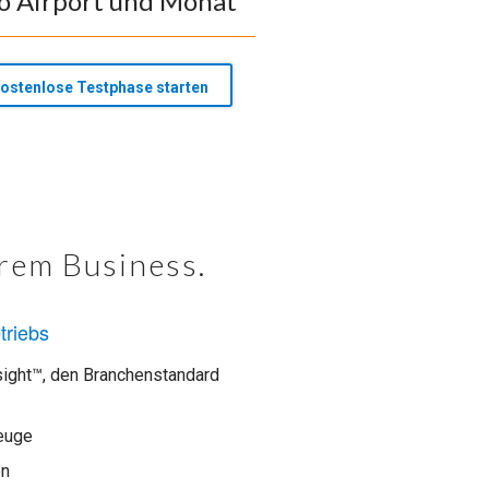
o Airport und Monat
ostenlose Testphase starten
hrem Business.
triebs
sight™, den Branchenstandard
zeuge
on