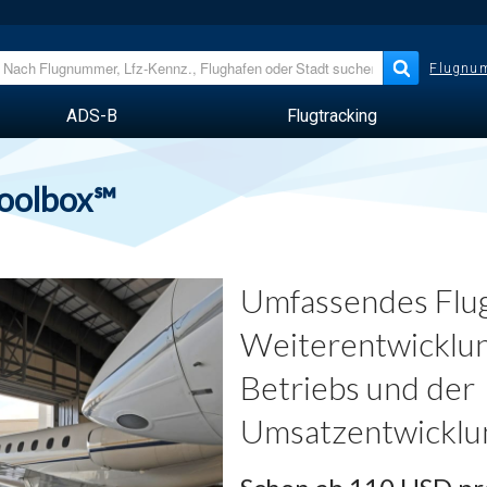
Flugnum
ADS-B
Flugtracking
Toolbox℠
Umfassendes Flug
Weiterentwicklun
Betriebs und der
Umsatzentwicklu