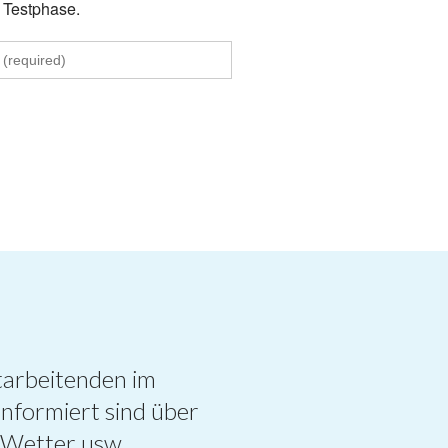
e Testphase.
itarbeitenden im
informiert sind über
, Wetter usw.