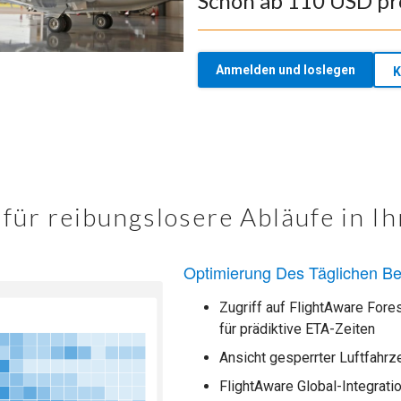
Schon ab 110 USD pr
Anmelden und loslegen
K
für reibungslosere Abläufe in I
Optimierung Des Täglichen Be
Zugriff auf FlightAware Fore
für prädiktive ETA-Zeiten
Ansicht gesperrter Luftfahr
FlightAware Global-Integrati