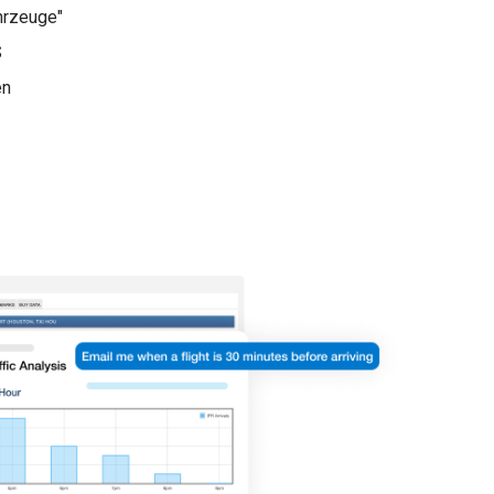
ahrzeuge"
S
en