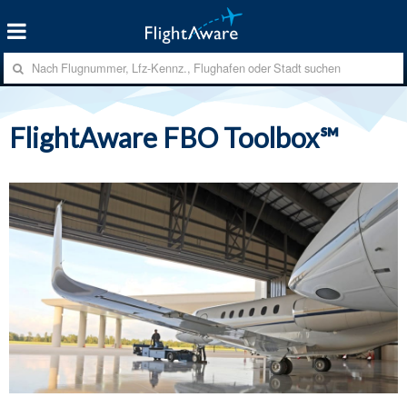
FlightAware FBO Toolbox℠