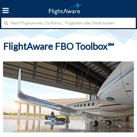
FlightAware FBO Toolbox℠