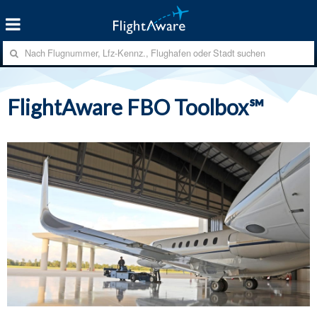
FlightAware FBO Toolbox℠