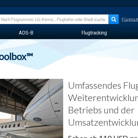
Flugnum
ADS-B
Flugtracking
Toolbox℠
Umfassendes Flug
Weiterentwicklun
Betriebs und der
Umsatzentwicklu