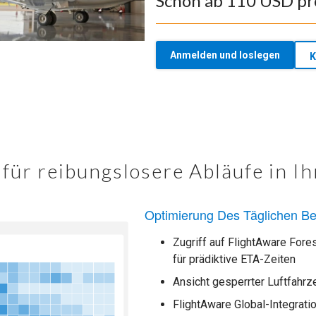
Schon ab 110 USD pr
Anmelden und loslegen
K
für reibungslosere Abläufe in I
Optimierung Des Täglichen Be
Zugriff auf FlightAware Fore
für prädiktive ETA-Zeiten
Ansicht gesperrter Luftfahr
FlightAware Global-Integrati