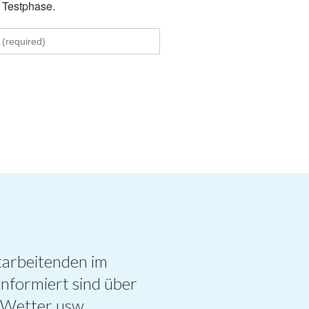
e Testphase.
itarbeitenden im
informiert sind über
, Wetter usw.