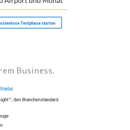
o Airport und Monat
ostenlose Testphase starten
hrem Business.
triebs
sight™, den Branchenstandard
zeuge
on