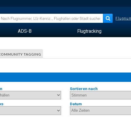
Flugnum
ADS-B
Flugtracking
COMMUNITY TAGGING
en
Sortieren nach
ks
Datum