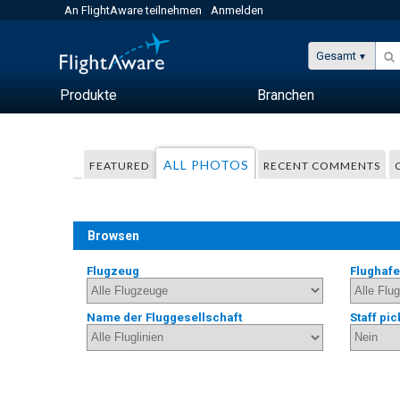
An FlightAware teilnehmen
Anmelden
Gesamt
Produkte
Branchen
ALL PHOTOS
FEATURED
RECENT COMMENTS
Browsen
Flugzeug
Flughaf
Name der Fluggesellschaft
Staff pic