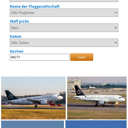
Name der Fluggesellschaft
Staff picks
Datum
Suchen
Los!