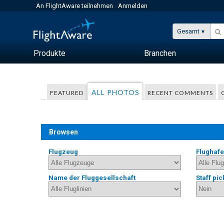
An FlightAware teilnehmen
Anmelden
Gesamt
Produkte
Branchen
ALL PHOTOS
FEATURED
RECENT COMMENTS
Browsen
Flugzeug
Flughaf
Name der Fluggesellschaft
Staff pic