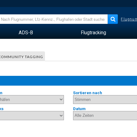
Flugnum
ADS-B
Flugtracking
COMMUNITY TAGGING
en
Sortieren nach
ks
Datum