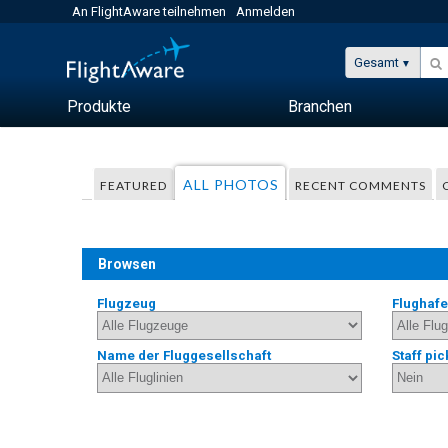
An FlightAware teilnehmen
Anmelden
Gesamt
Produkte
Branchen
ALL PHOTOS
FEATURED
RECENT COMMENTS
Browsen
Flugzeug
Flughaf
Name der Fluggesellschaft
Staff pic