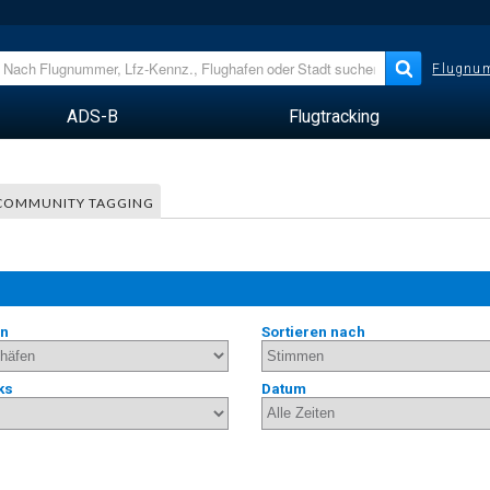
Flugnum
ADS-B
Flugtracking
COMMUNITY TAGGING
en
Sortieren nach
ks
Datum