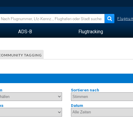
Flugnum
ADS-B
Flugtracking
COMMUNITY TAGGING
en
Sortieren nach
ks
Datum