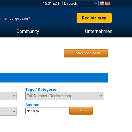
15:01 EDT
Registrieren
mer vergessen?
Community
Unternehmen
↑ Fotos hochladen
Tags / Kategorien
Suchen
Los!