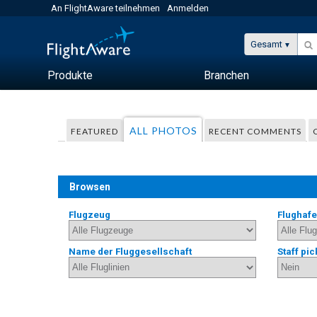
An FlightAware teilnehmen
Anmelden
Gesamt
Produkte
Branchen
ALL PHOTOS
FEATURED
RECENT COMMENTS
Browsen
Flugzeug
Flughaf
Name der Fluggesellschaft
Staff pic