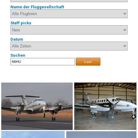
Name der Fluggesellschaft
Staff picks
Datum
Suchen
Los!