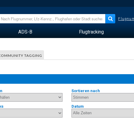
Flugnum
ADS-B
Flugtracking
COMMUNITY TAGGING
en
Sortieren nach
ks
Datum