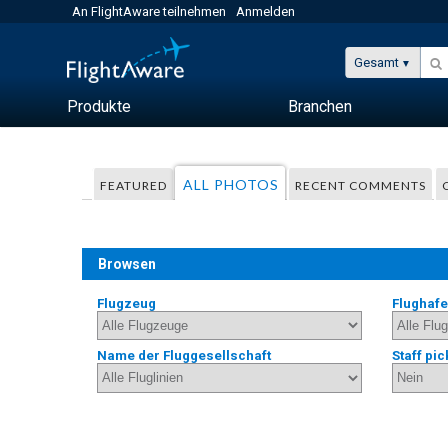
An FlightAware teilnehmen
Anmelden
Gesamt
Produkte
Branchen
ALL PHOTOS
FEATURED
RECENT COMMENTS
Browsen
Flugzeug
Flughaf
Name der Fluggesellschaft
Staff pic