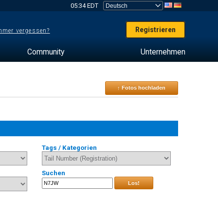
05:34 EDT
Registrieren
mer vergessen?
Community
Unternehmen
↑ Fotos hochladen
Tags / Kategorien
Suchen
Los!