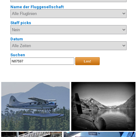
Name der Fluggesellschaft
Staff picks
Datum
Suchen
Los!