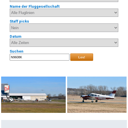
Name der Fluggesellschaft
Staff picks
Datum
Suchen
Los!