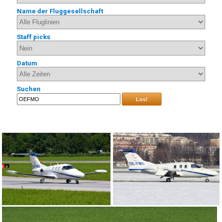
Name der Fluggesellschaft
Staff picks
Datum
Suchen
Los!