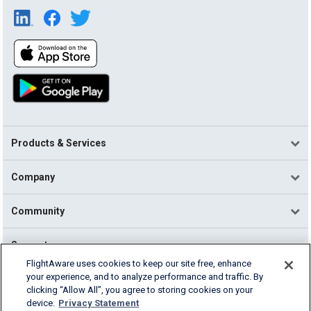
Products & Services
Company
Community
Support
FlightAware uses cookies to keep our site free, enhance
your experience, and to analyze performance and traffic. By
English (USA)
clicking “Allow All”, you agree to storing cookies on your
2026 FlightAware
device.
Privacy Statement