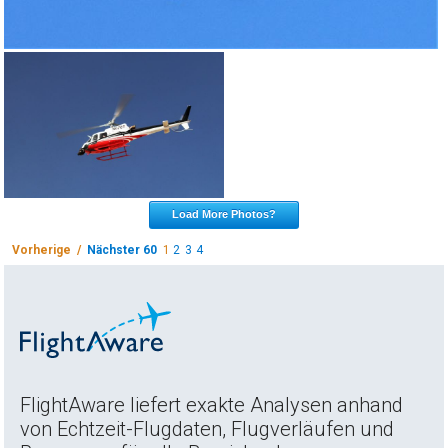
Load More Photos?
Vorherige /
Nächster 60
1
2
3
4
FlightAware liefert exakte Analysen anhand
von Echtzeit-Flugdaten, Flugverläufen und