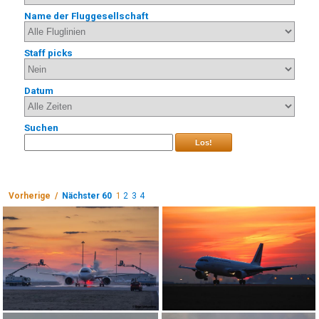
Name der Fluggesellschaft
Staff picks
Datum
Suchen
Los!
Vorherige /
Nächster 60
1
2
3
4