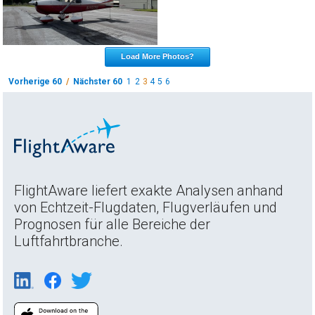
Load More Photos?
Vorherige 60
/
Nächster 60
1
2
3
4
5
6
FlightAware liefert exakte Analysen anhand
von Echtzeit-Flugdaten, Flugverläufen und
Prognosen für alle Bereiche der
Luftfahrtbranche.