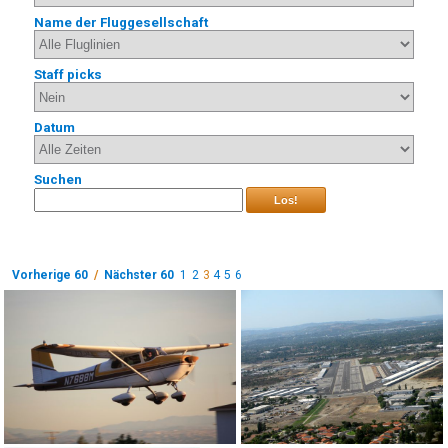
Name der Fluggesellschaft
Staff picks
Datum
Suchen
Los!
Vorherige 60
/
Nächster 60
1
2
3
4
5
6