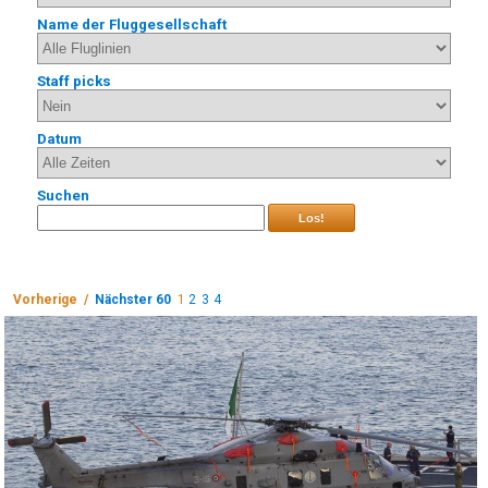
Name der Fluggesellschaft
Staff picks
Datum
Suchen
Los!
Vorherige /
Nächster 60
1
2
3
4