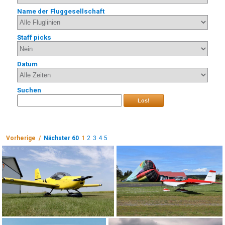
Name der Fluggesellschaft
Staff picks
Datum
Suchen
Los!
Vorherige /
Nächster 60
1
2
3
4
5