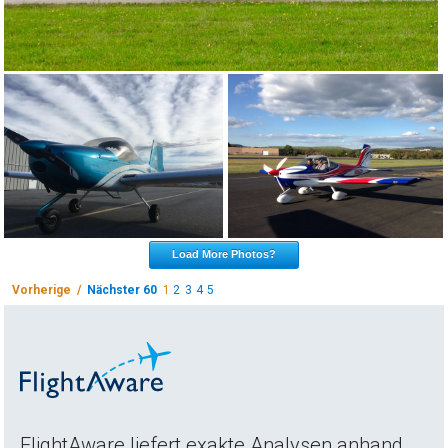
Load More Photos?
Vorherige /
Nächster 60
1
2
3
4
5
FlightAware liefert exakte Analysen anhand