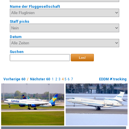
Name der Fluggesellschaft
Staff picks
Datum
Suchen
Los!
Vorherige 60
/
Nächster 60
1
2
3
4
5
6
7
EDDM
tracking