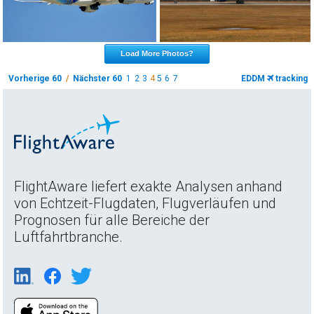
Load More Photos?
Vorherige 60
/
Nächster 60
1
2
3
4
5
6
7
EDDM
tracking
FlightAware liefert exakte Analysen anhand
von Echtzeit-Flugdaten, Flugverläufen und
Prognosen für alle Bereiche der
Luftfahrtbranche.