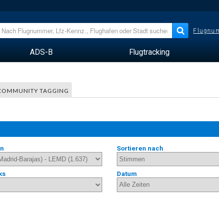
Flugnum
ADS-B
Flugtracking
COMMUNITY TAGGING
en
Sortieren nach
ks
Datum