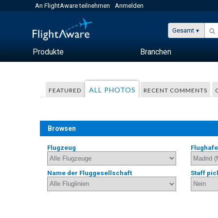
An FlightAware teilnehmen
Anmelden
Gesamt
Produkte
Branchen
ALL PHOTOS
FEATURED
RECENT COMMENTS
Browsen
Flugzeug
Flughaf
Name der Fluggesellschaft
Staff pic