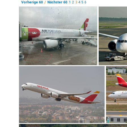
Vorherige 60
/
Nächster 60
1
2
3
4
5
6