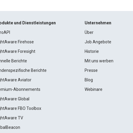
odukte und Dienstleistungen
Unternehmen
roAPI
Über
ightAware Firehose
Job Angebote
ightAware Foresight
Historie
hnelle Berichte
Mit uns werben
ndenspezifische Berichte
Presse
ightAware Aviator
Blog
emium-Abonnements
Webinare
ightAware Global
ightAware FBO Toolbox
ightAware TV
obalBeacon