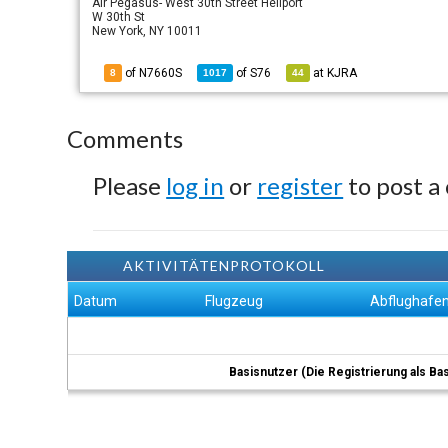
Air Pegasus- West 30th Street Heliport
W 30th St
New York, NY 10011
of N7660S
of
S76
at
KJRA
8
1017
44
Comments
Please
log in
or
register
to post a
AKTIVITÄTENPROTOKOLL
Datum
Flugzeug
Abflughafe
Basisnutzer (Die Registrierung als Ba