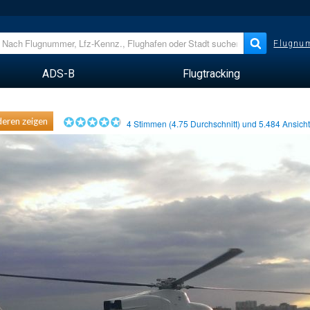
Flugnum
ADS-B
Flugtracking
eren zeigen
4
Stimmen (
4.75
Durchschnitt) und
5.484
Ansich