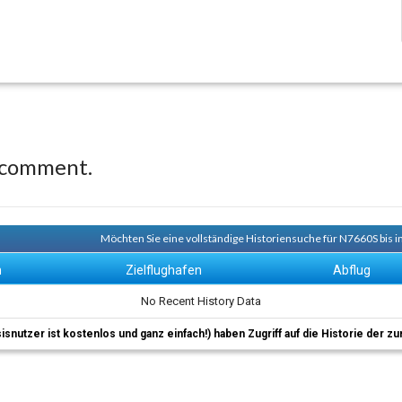
 comment.
Möchten Sie eine vollständige Historiensuche für N7660S bis i
n
Zielflughafen
Abflug
No Recent History Data
sisnutzer ist kostenlos und ganz einfach!) haben Zugriff auf die Historie der