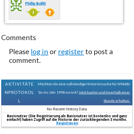
Phillip Bullitt
Comments
Please
log in
or
register
to post a
comment.
AKTIVITÄTE
Möchten Sie eine vollständige Historiensuche für N9668J
NPROTOKOL
bis ins Jahr 1998 zurück?
Jetzt kaufen und innerhalb einer
L
Stunde erhalten.
No Recent History Data
Basisnutzer (Die Registrierung als Basisnutzer ist kostenlos und ganz
einfach!) haben Zugriff auf die Historie der zurückliegenden 3 months.
Registrieren