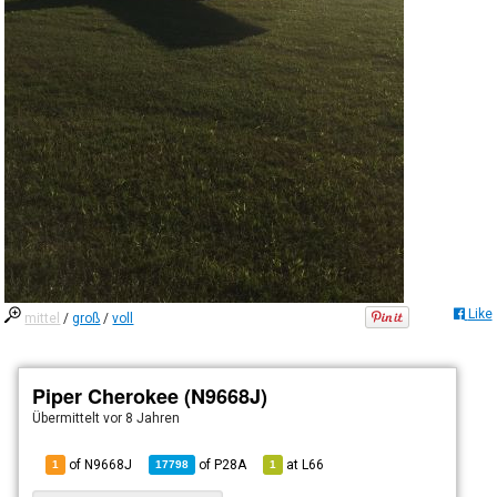
Like
mittel
/
groß
/
voll
Piper Cherokee (N9668J)
Übermittelt
vor 8 Jahren
of N9668J
of
P28A
at
L66
1
17798
1