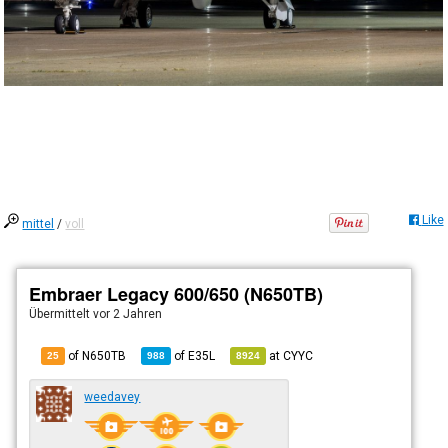
Like
mittel
/
voll
Embraer Legacy 600/650 (N650TB)
Übermittelt
vor 2 Jahren
of N650TB
of
E35L
at
CYYC
25
988
8924
weedavey