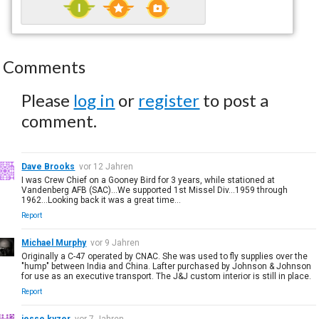
Comments
Please
log in
or
register
to post a
comment.
Dave Brooks
vor 12 Jahren
I was Crew Chief on a Gooney Bird for 3 years, while stationed at
Vandenberg AFB (SAC)...We supported 1st Missel Div...1959 through
1962...Looking back it was a great time...
Report
Michael Murphy
vor 9 Jahren
Originally a C-47 operated by CNAC. She was used to fly supplies over the
"hump" between India and China. Lafter purchased by Johnson & Johnson
for use as an executive transport. The J&J custom interior is still in place.
Report
jesse kyzer
vor 7 Jahren