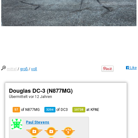
Like
mittel
/
groß
/
voll
Douglas DC-3 (N877MG)
Übermittelt
vor 12 Jahren
of N877MG
of
DC3
at
KPAE
57
3204
10738
Paul Stevens