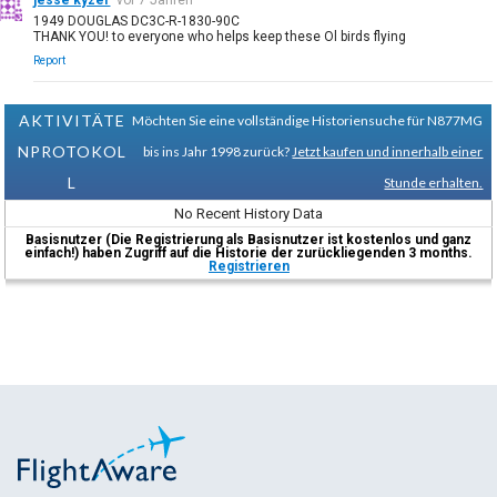
1949 DOUGLAS DC3C-R-1830-90C
THANK YOU! to everyone who helps keep these Ol birds flying
Report
AKTIVITÄTE
Möchten Sie eine vollständige Historiensuche für N877MG
NPROTOKOL
bis ins Jahr 1998 zurück?
Jetzt kaufen und innerhalb einer
L
Stunde erhalten.
No Recent History Data
Basisnutzer (Die Registrierung als Basisnutzer ist kostenlos und ganz
einfach!) haben Zugriff auf die Historie der zurückliegenden 3 months.
Registrieren