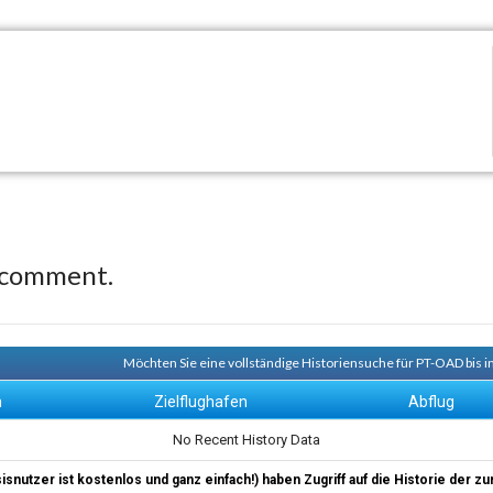
 comment.
Möchten Sie eine vollständige Historiensuche für PT-OAD bis i
n
Zielflughafen
Abflug
No Recent History Data
sisnutzer ist kostenlos und ganz einfach!) haben Zugriff auf die Historie der