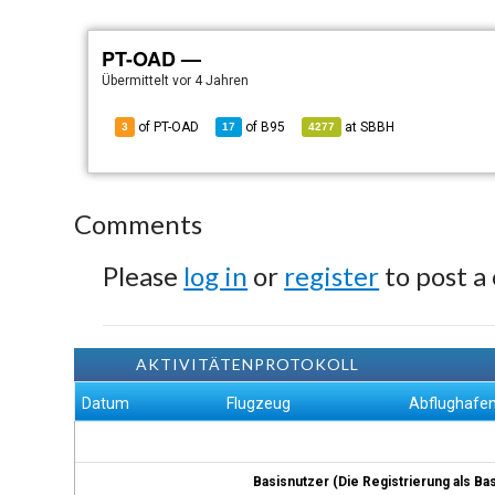
PT-OAD —
Übermittelt
vor 4 Jahren
of PT-OAD
of
B95
at
SBBH
3
17
4277
Comments
Please
log in
or
register
to post a
AKTIVITÄTENPROTOKOLL
Datum
Flugzeug
Abflughafe
Basisnutzer (Die Registrierung als Ba