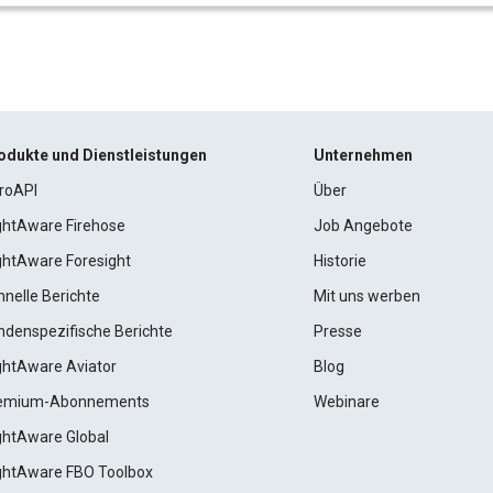
odukte und Dienstleistungen
Unternehmen
roAPI
Über
ightAware Firehose
Job Angebote
ightAware Foresight
Historie
hnelle Berichte
Mit uns werben
ndenspezifische Berichte
Presse
ightAware Aviator
Blog
emium-Abonnements
Webinare
ightAware Global
ightAware FBO Toolbox