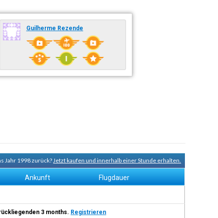
Guilherme Rezende
ns Jahr 1998 zurück?
Jetzt kaufen und innerhalb einer Stunde erhalten.
Ankunft
Flugdauer
 zurückliegenden 3 months.
Registrieren