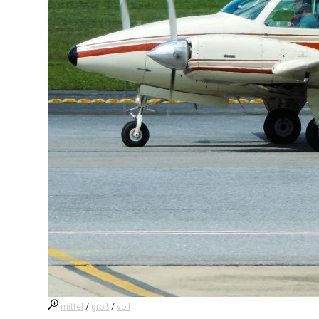
mittel
/
groß
/
voll