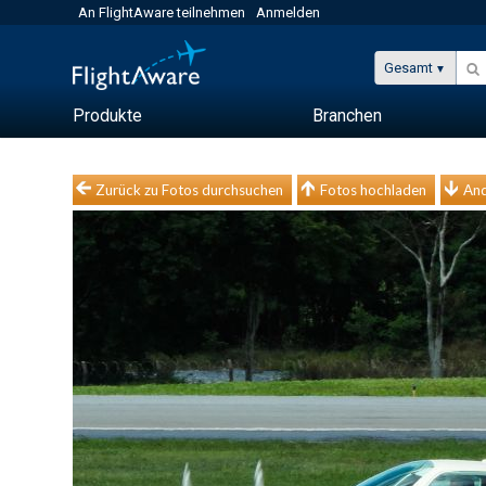
An FlightAware teilnehmen
Anmelden
Gesamt
Produkte
Branchen
Zurück zu Fotos durchsuchen
Fotos hochladen
And