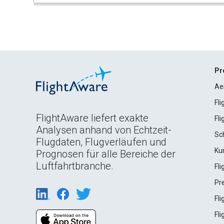
Pr
Ae
Fl
FlightAware liefert exakte
Fl
Analysen anhand von Echtzeit-
Sc
Flugdaten, Flugverläufen und
Ku
Prognosen für alle Bereiche der
Luftfahrtbranche.
Fl
Pr
Fl
Fl