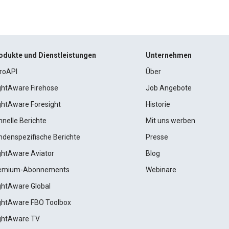
odukte und Dienstleistungen
Unternehmen
roAPI
Über
ightAware Firehose
Job Angebote
ightAware Foresight
Historie
hnelle Berichte
Mit uns werben
ndenspezifische Berichte
Presse
ightAware Aviator
Blog
emium-Abonnements
Webinare
ightAware Global
ightAware FBO Toolbox
ightAware TV