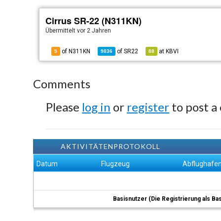
Cirrus SR-22 (N311KN)
Übermittelt
vor 2 Jahren
of N311KN
of
SR22
at
KBVI
5
9836
88
Comments
Please
log in
or
register
to post a
AKTIVITÄTENPROTOKOLL
Datum
Flugzeug
Abflughafe
Basisnutzer (Die Registrierung als Ba