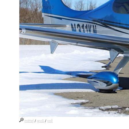
mittel
/
groß
/
voll