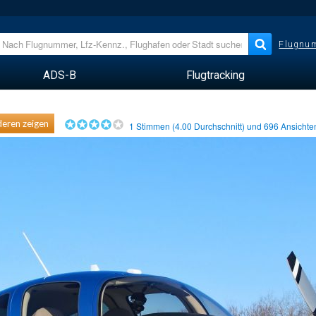
Flugnum
ADS-B
Flugtracking
eren zeigen
1
Stimmen (
4.00
Durchschnitt) und
696
Ansicht