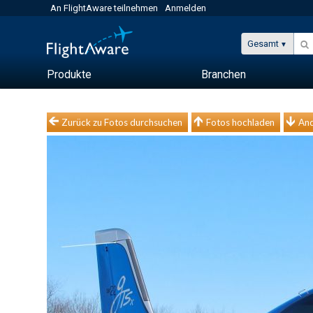
An FlightAware teilnehmen
Anmelden
Gesamt
Produkte
Branchen
Zurück zu Fotos durchsuchen
Fotos hochladen
And