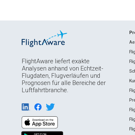
Pr
Ae
Fl
FlightAware liefert exakte
Fl
Analysen anhand von Echtzeit-
Sc
Flugdaten, Flugverläufen und
Ku
Prognosen für alle Bereiche der
Luftfahrtbranche.
Fl
Pr
Fl
Fl
Fl