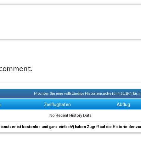
 comment.
Möchten Sie eine vollständige Historiensuche für N311KN bis i
n
Zielflughafen
Abflug
No Recent History Data
sisnutzer ist kostenlos und ganz einfach!) haben Zugriff auf die Historie der