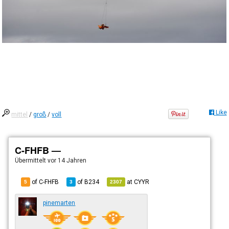
Like
mittel
/
groß
/
voll
C-FHFB —
Übermittelt
vor 14 Jahren
of C-FHFB
of
B234
at
CYYR
5
3
2307
pinemarten