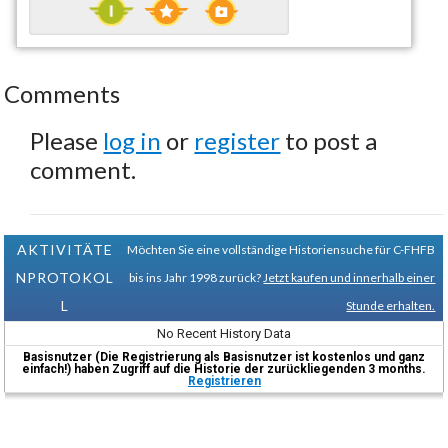
Comments
Please
log in
or
register
to post a
comment.
AKTIVITÄTE
Möchten Sie eine vollständige Historiensuche für C-FHFB
NPROTOKOL
bis ins Jahr 1998 zurück?
Jetzt kaufen und innerhalb einer
L
Stunde erhalten.
No Recent History Data
Basisnutzer (Die Registrierung als Basisnutzer ist kostenlos und ganz
einfach!) haben Zugriff auf die Historie der zurückliegenden 3 months.
Registrieren