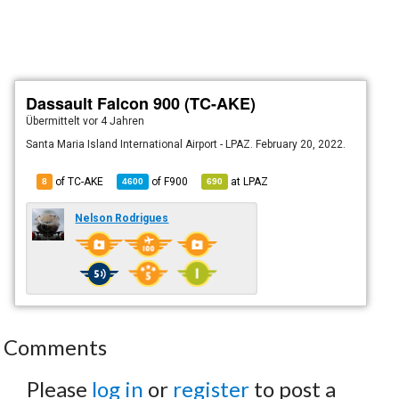
Dassault Falcon 900 (TC-AKE)
Übermittelt
vor 4 Jahren
Santa Maria Island International Airport - LPAZ. February 20, 2022.
of TC-AKE
of
F900
at
LPAZ
8
4600
690
Nelson Rodrigues
Comments
Please
log in
or
register
to post a