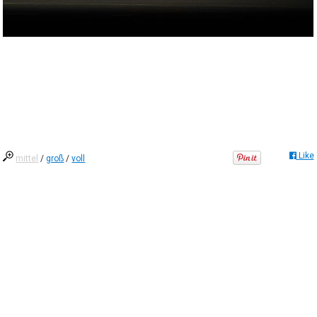
Like
mittel
/
groß
/
voll