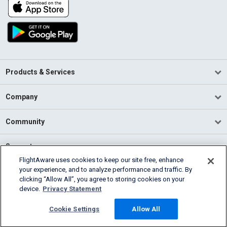
Products & Services
Company
Community
Support
FlightAware uses cookies to keep our site free, enhance
your experience, and to analyze performance and traffic. By
English (USA)
clicking “Allow All”, you agree to storing cookies on your
2026 FlightAware
device.
Privacy Statement
Terms of Use
Privacy
Cookie Settings
Cookie Settings
Allow All