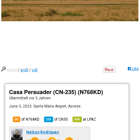
Like
mittel
/
groß
/
voll
Casa Persuader (CN-235) (N768KD)
Übermittelt
vor 3 Jahren
June 3, 2023. Santa Maria Airport, Azores
of N768KD
of
CN35
at
LPAZ
20
116
690
Nelson Rodrigues