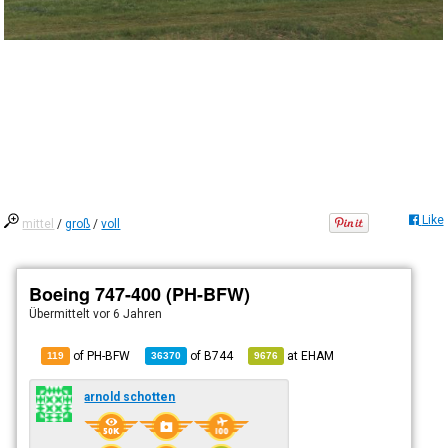
Like
mittel
/
groß
/
voll
Boeing 747-400 (PH-BFW)
Übermittelt
vor 6 Jahren
of PH-BFW
of
B744
at
EHAM
119
36370
9676
arnold schotten