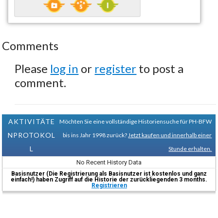
Comments
Please
log in
or
register
to post a
comment.
AKTIVITÄTE
Möchten Sie eine vollständige Historiensuche für PH-BFW
NPROTOKOL
bis ins Jahr 1998 zurück?
Jetzt kaufen und innerhalb einer
L
Stunde erhalten.
No Recent History Data
Basisnutzer (Die Registrierung als Basisnutzer ist kostenlos und ganz
einfach!) haben Zugriff auf die Historie der zurückliegenden 3 months.
Registrieren