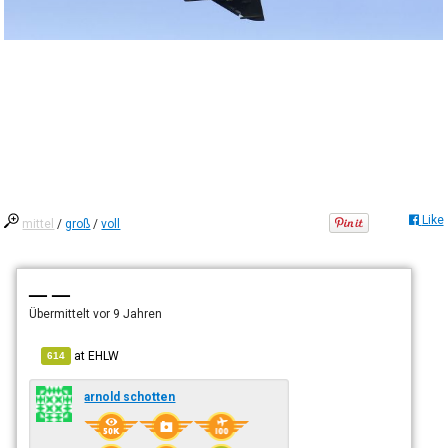
Like
mittel
/
groß
/
voll
— —
Übermittelt
vor 9 Jahren
at
EHLW
614
arnold schotten