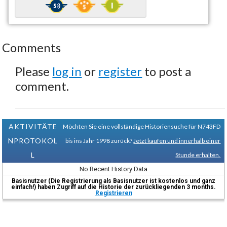
Comments
Please
log in
or
register
to post a
comment.
AKTIVITÄTE
Möchten Sie eine vollständige Historiensuche für N743FD
NPROTOKOL
bis ins Jahr 1998 zurück?
Jetzt kaufen und innerhalb einer
L
Stunde erhalten.
No Recent History Data
Basisnutzer (Die Registrierung als Basisnutzer ist kostenlos und ganz
einfach!) haben Zugriff auf die Historie der zurückliegenden 3 months.
Registrieren