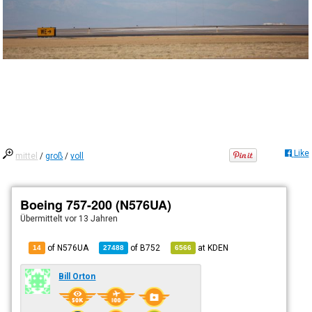
Like
mittel
/
groß
/
voll
Boeing 757-200 (N576UA)
Übermittelt
vor 13 Jahren
of N576UA
of
B752
at
KDEN
14
27488
6566
Bill Orton