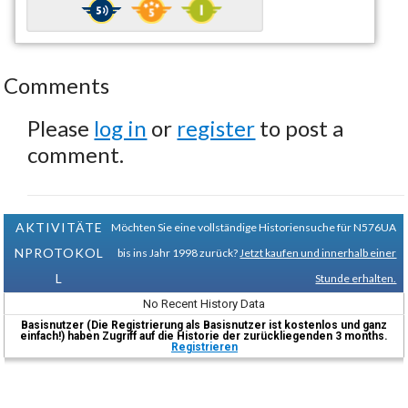
Comments
Please
log in
or
register
to post a
comment.
AKTIVITÄTE
Möchten Sie eine vollständige Historiensuche für N576UA
NPROTOKOL
bis ins Jahr 1998 zurück?
Jetzt kaufen und innerhalb einer
L
Stunde erhalten.
No Recent History Data
Basisnutzer (Die Registrierung als Basisnutzer ist kostenlos und ganz
einfach!) haben Zugriff auf die Historie der zurückliegenden 3 months.
Registrieren