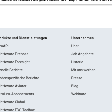
odukte und Dienstleistungen
Unternehmen
roAPI
Über
ightAware Firehose
Job Angebote
ightAware Foresight
Historie
hnelle Berichte
Mit uns werben
ndenspezifische Berichte
Presse
ightAware Aviator
Blog
emium-Abonnements
Webinare
ightAware Global
ightAware FBO Toolbox