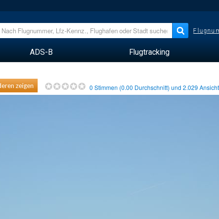
Flugnum
ADS-B
Flugtracking
eren zeigen
0
Stimmen (
0.00
Durchschnitt) und
2.029
Ansich