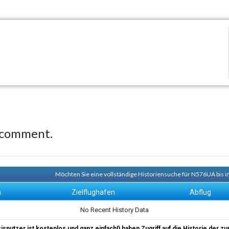
 comment.
Möchten Sie eine vollständige Historiensuche für N576UA bis i
n
Zielflughafen
Abflug
No Recent History Data
sisnutzer ist kostenlos und ganz einfach!) haben Zugriff auf die Historie der