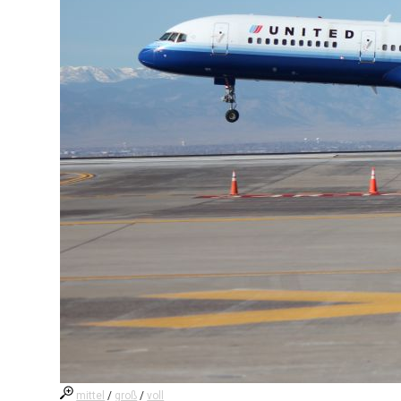
mittel
/
groß
/
voll