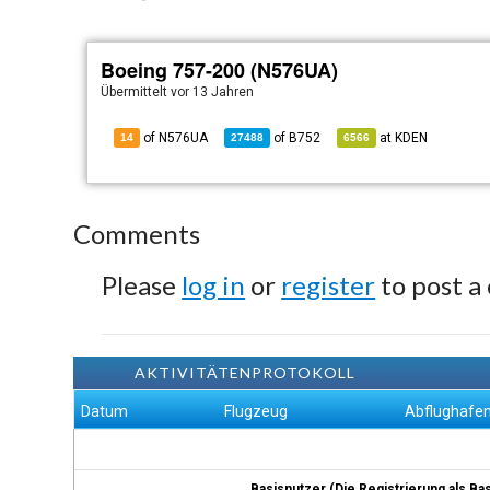
Boeing 757-200 (N576UA)
Übermittelt
vor 13 Jahren
of N576UA
of
B752
at
KDEN
14
27488
6566
Comments
Please
log in
or
register
to post a
AKTIVITÄTENPROTOKOLL
Datum
Flugzeug
Abflughafe
Basisnutzer (Die Registrierung als Ba