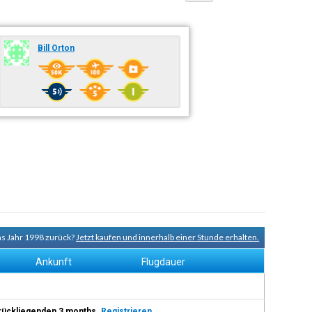
Bill Orton
ns Jahr 1998 zurück?
Jetzt kaufen und innerhalb einer Stunde erhalten.
Ankunft
Flugdauer
 zurückliegenden 3 months.
Registrieren