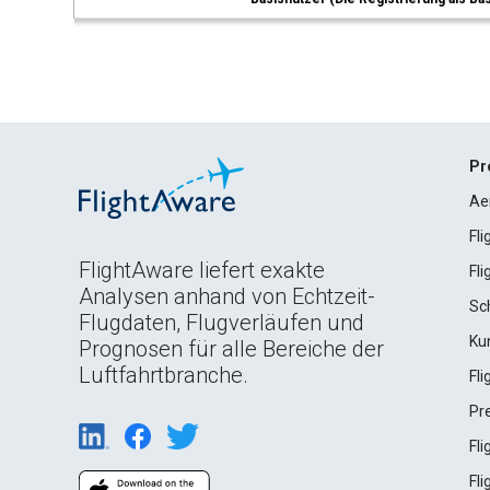
Pr
Ae
Fl
FlightAware liefert exakte
Fl
Analysen anhand von Echtzeit-
Sc
Flugdaten, Flugverläufen und
Ku
Prognosen für alle Bereiche der
Luftfahrtbranche.
Fl
Pr
Fl
Fl