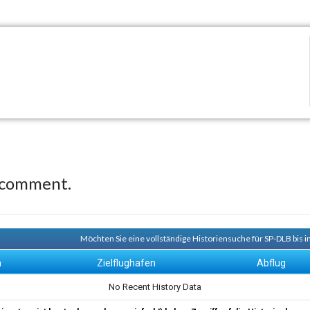
 comment.
Möchten Sie eine vollständige Historiensuche für SP-DLB bis 
n
Zielflughafen
Abflug
No Recent History Data