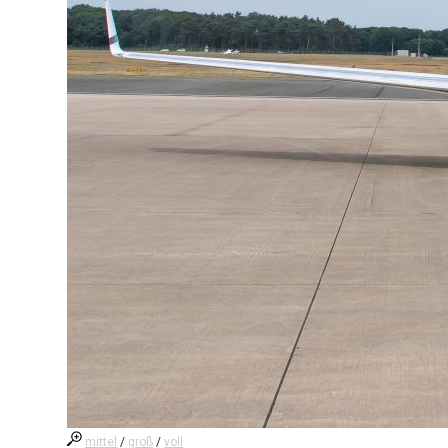
mittel
/
groß
/
voll