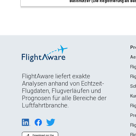
Basisnutzer (Die Registrierung als Ba
Pr
Ae
Fl
FlightAware liefert exakte
Fl
Analysen anhand von Echtzeit-
Sc
Flugdaten, Flugverläufen und
Ku
Prognosen für alle Bereiche der
Luftfahrtbranche.
Fl
Pr
Fl
Fl