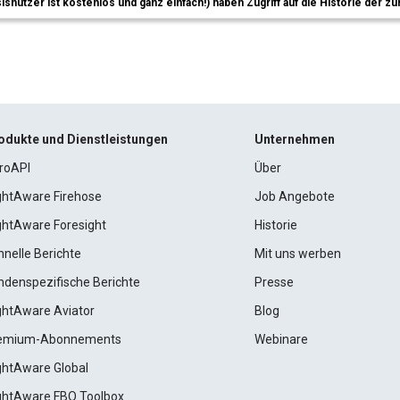
sisnutzer ist kostenlos und ganz einfach!) haben Zugriff auf die Historie der
odukte und Dienstleistungen
Unternehmen
roAPI
Über
ightAware Firehose
Job Angebote
ightAware Foresight
Historie
hnelle Berichte
Mit uns werben
ndenspezifische Berichte
Presse
ightAware Aviator
Blog
emium-Abonnements
Webinare
ightAware Global
ightAware FBO Toolbox