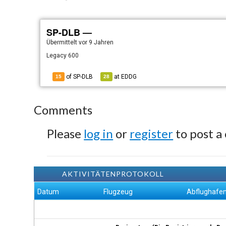
SP-DLB —
Übermittelt
vor 9 Jahren
Legacy 600
of SP-DLB
at
EDDG
15
28
Comments
Please
log in
or
register
to post a
AKTIVITÄTENPROTOKOLL
Datum
Flugzeug
Abflughafe