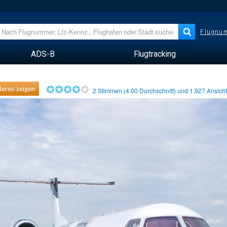
Flugnum
ADS-B
Flugtracking
eren zeigen
2
Stimmen (
4.00
Durchschnitt) und
1.927
Ansich