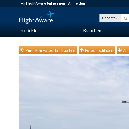
An FlightAware teilnehmen
Anmelden
Gesamt
Produkte
Branchen
Zurück zu Fotos durchsuchen
Fotos hochladen
And