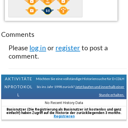
Comments
Please
log in
or
register
to post a
comment.
AKTIVITÄTE
Möchten Sie eine vollständige Historiensuche für D-CDLH
NPROTOKOL
bis ins Jahr 1998 zurück?
Jetzt kaufen und innerhalb einer
L
Stunde erhalten.
No Recent History Data
Basisnutzer (Die Registrierung als Basisnutzer ist kostenlos und ganz
einfach!) haben Zugriff auf die Historie der zurückliegenden 3 months.
Registrieren