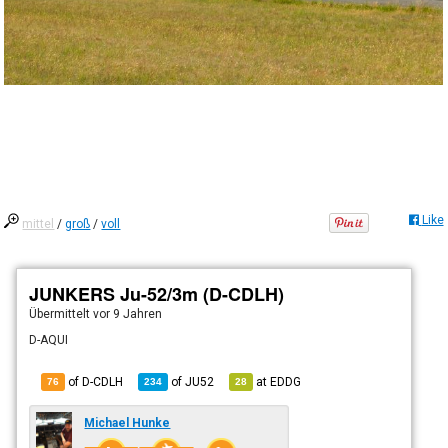
Like
mittel
/
groß
/
voll
JUNKERS Ju-52/3m (D-CDLH)
Übermittelt
vor 9 Jahren
D-AQUI
of D-CDLH
of
JU52
at
EDDG
76
234
28
Michael Hunke