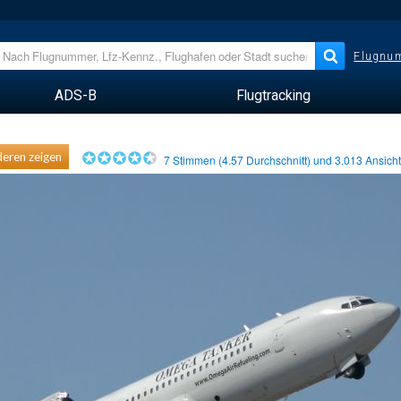
Flugnum
ADS-B
Flugtracking
eren zeigen
7
Stimmen (
4.57
Durchschnitt) und
3.013
Ansich