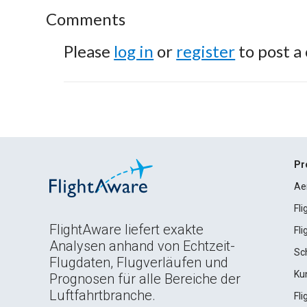
Comments
Please
log in
or
register
to post a
Pr
Ae
Fl
FlightAware liefert exakte
Fl
Analysen anhand von Echtzeit-
Sc
Flugdaten, Flugverläufen und
Ku
Prognosen für alle Bereiche der
Luftfahrtbranche.
Fl