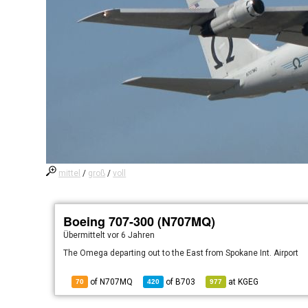
mittel
/
groß
/
voll
Boeing 707-300 (N707MQ)
Übermittelt
vor 6 Jahren
The Omega departing out to the East from Spokane Int. Airport
of N707MQ
of
B703
at
KGEG
70
420
977