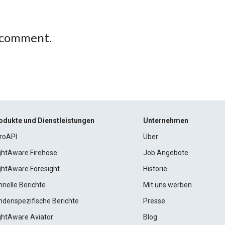
 comment.
odukte und Dienstleistungen
Unternehmen
roAPI
Über
ightAware Firehose
Job Angebote
ightAware Foresight
Historie
hnelle Berichte
Mit uns werben
ndenspezifische Berichte
Presse
ightAware Aviator
Blog