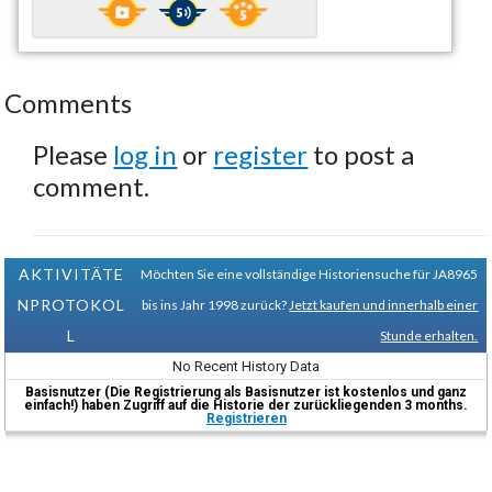
Comments
Please
log in
or
register
to post a
comment.
AKTIVITÄTE
Möchten Sie eine vollständige Historiensuche für JA8965
NPROTOKOL
bis ins Jahr 1998 zurück?
Jetzt kaufen und innerhalb einer
L
Stunde erhalten.
No Recent History Data
Basisnutzer (Die Registrierung als Basisnutzer ist kostenlos und ganz
einfach!) haben Zugriff auf die Historie der zurückliegenden 3 months.
Registrieren