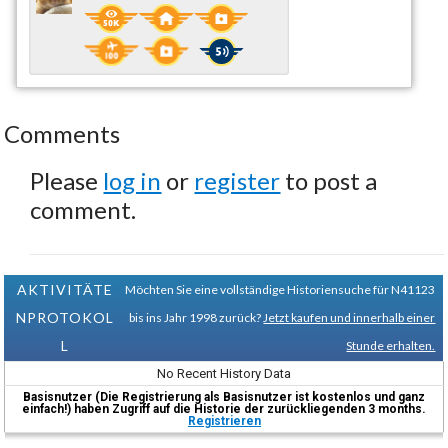
Comments
Please
log in
or
register
to post a
comment.
AKTIVITÄTE
Möchten Sie eine vollständige Historiensuche für N41123
NPROTOKOL
bis ins Jahr 1998 zurück?
Jetzt kaufen und innerhalb einer
L
Stunde erhalten.
No Recent History Data
Basisnutzer (Die Registrierung als Basisnutzer ist kostenlos und ganz
einfach!) haben Zugriff auf die Historie der zurückliegenden 3 months.
Registrieren