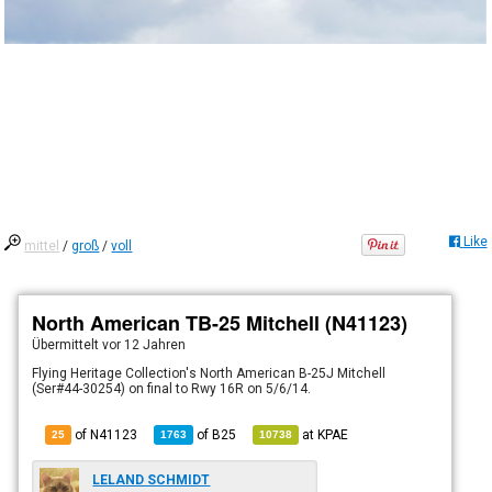
Like
mittel
/
groß
/
voll
North American TB-25 Mitchell (N41123)
Übermittelt
vor 12 Jahren
Flying Heritage Collection's North American B-25J Mitchell
(Ser#44-30254) on final to Rwy 16R on 5/6/14.
of N41123
of
B25
at
KPAE
25
1763
10738
LELAND SCHMIDT