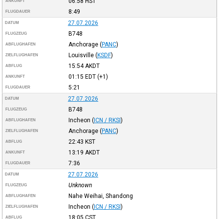
06:58
HST
ANKUNFT
8:49
FLUGDAUER
27.07.2026
DATUM
B748
FLUGZEUG
Anchorage
(
PANC
)
ABFLUGHAFEN
Louisville
(
KSDF
)
ZIELFLUGHAFEN
15:54
AKDT
ABFLUG
01:15
EDT
(+1)
ANKUNFT
5:21
FLUGDAUER
27.07.2026
DATUM
B748
FLUGZEUG
Incheon
(
ICN / RKSI
)
ABFLUGHAFEN
Anchorage
(
PANC
)
ZIELFLUGHAFEN
22:43
KST
ABFLUG
13:19
AKDT
ANKUNFT
7:36
FLUGDAUER
27.07.2026
DATUM
Unknown
FLUGZEUG
Nahe Weihai, Shandong
ABFLUGHAFEN
Incheon
(
ICN / RKSI
)
ZIELFLUGHAFEN
18:05
CST
ABFLUG