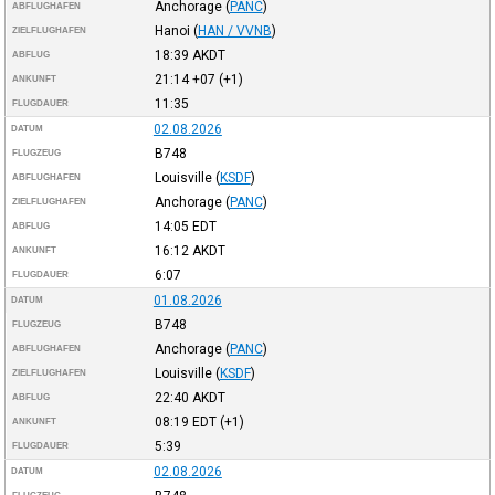
Anchorage
(
PANC
)
ABFLUGHAFEN
Hanoi
(
HAN / VVNB
)
ZIELFLUGHAFEN
18:39
AKDT
ABFLUG
21:14
+07
(+1)
ANKUNFT
11:35
FLUGDAUER
02.08.2026
DATUM
B748
FLUGZEUG
Louisville
(
KSDF
)
ABFLUGHAFEN
Anchorage
(
PANC
)
ZIELFLUGHAFEN
14:05
EDT
ABFLUG
16:12
AKDT
ANKUNFT
6:07
FLUGDAUER
01.08.2026
DATUM
B748
FLUGZEUG
Anchorage
(
PANC
)
ABFLUGHAFEN
Louisville
(
KSDF
)
ZIELFLUGHAFEN
22:40
AKDT
ABFLUG
08:19
EDT
(+1)
ANKUNFT
5:39
FLUGDAUER
02.08.2026
DATUM