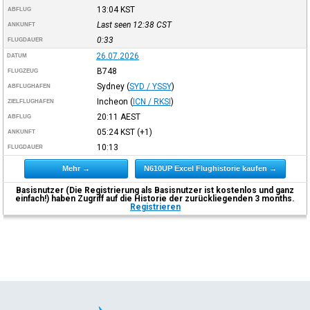
13:04
KST
ABFLUG
Last seen 12:38
CST
ANKUNFT
0:33
FLUGDAUER
26.07.2026
DATUM
B748
FLUGZEUG
Sydney
(
SYD / YSSY
)
ABFLUGHAFEN
Incheon
(
ICN / RKSI
)
ZIELFLUGHAFEN
20:11
AEST
ABFLUG
05:24
KST
(+1)
ANKUNFT
10:13
FLUGDAUER
Mehr →
N610UP Excel Flughistorie kaufen →
Basisnutzer (Die Registrierung als Basisnutzer ist kostenlos und ganz
einfach!) haben Zugriff auf die Historie der zurückliegenden 3 months.
Registrieren