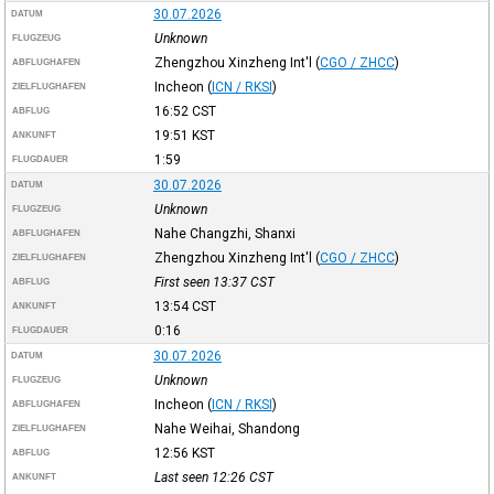
30.07.2026
DATUM
Unknown
FLUGZEUG
Zhengzhou Xinzheng Int'l
(
CGO / ZHCC
)
ABFLUGHAFEN
Incheon
(
ICN / RKSI
)
ZIELFLUGHAFEN
16:52
CST
ABFLUG
19:51
KST
ANKUNFT
1:59
FLUGDAUER
30.07.2026
DATUM
Unknown
FLUGZEUG
Nahe Changzhi, Shanxi
ABFLUGHAFEN
Zhengzhou Xinzheng Int'l
(
CGO / ZHCC
)
ZIELFLUGHAFEN
First seen 13:37
CST
ABFLUG
13:54
CST
ANKUNFT
0:16
FLUGDAUER
30.07.2026
DATUM
Unknown
FLUGZEUG
Incheon
(
ICN / RKSI
)
ABFLUGHAFEN
Nahe Weihai, Shandong
ZIELFLUGHAFEN
12:56
KST
ABFLUG
Last seen 12:26
CST
ANKUNFT