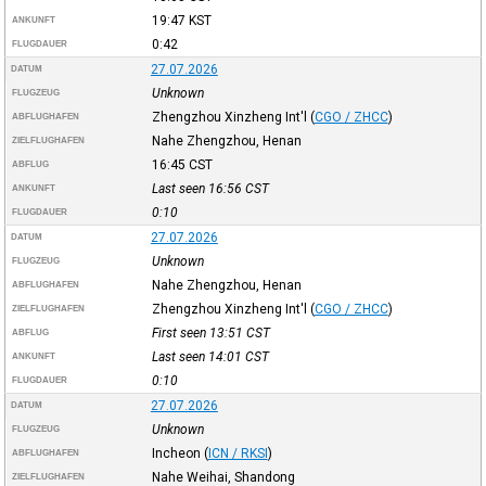
19:47
KST
ANKUNFT
0:42
FLUGDAUER
27.07.2026
DATUM
Unknown
FLUGZEUG
Zhengzhou Xinzheng Int'l
(
CGO / ZHCC
)
ABFLUGHAFEN
Nahe Zhengzhou, Henan
ZIELFLUGHAFEN
16:45
CST
ABFLUG
Last seen 16:56
CST
ANKUNFT
0:10
FLUGDAUER
27.07.2026
DATUM
Unknown
FLUGZEUG
Nahe Zhengzhou, Henan
ABFLUGHAFEN
Zhengzhou Xinzheng Int'l
(
CGO / ZHCC
)
ZIELFLUGHAFEN
First seen 13:51
CST
ABFLUG
Last seen 14:01
CST
ANKUNFT
0:10
FLUGDAUER
27.07.2026
DATUM
Unknown
FLUGZEUG
Incheon
(
ICN / RKSI
)
ABFLUGHAFEN
Nahe Weihai, Shandong
ZIELFLUGHAFEN