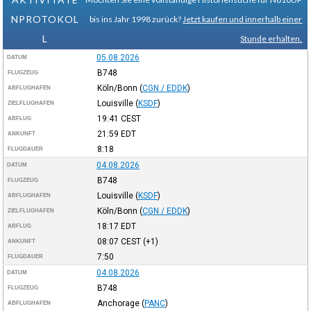
NPROTOKOL
bis ins Jahr 1998 zurück?
Jetzt kaufen und innerhalb einer
L
Stunde erhalten.
05.08.2026
DATUM
B748
FLUGZEUG
Köln/Bonn
(
CGN / EDDK
)
ABFLUGHAFEN
Louisville
(
KSDF
)
ZIELFLUGHAFEN
19:41
CEST
ABFLUG
21:59
EDT
ANKUNFT
8:18
FLUGDAUER
04.08.2026
DATUM
B748
FLUGZEUG
Louisville
(
KSDF
)
ABFLUGHAFEN
Köln/Bonn
(
CGN / EDDK
)
ZIELFLUGHAFEN
18:17
EDT
ABFLUG
08:07
CEST
(+1)
ANKUNFT
7:50
FLUGDAUER
04.08.2026
DATUM
B748
FLUGZEUG
Anchorage
(
PANC
)
ABFLUGHAFEN