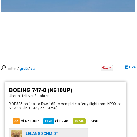
Like
mittel
/
groß
/
voll
BOEING 747-8 (N610UP)
Übermittelt
vor 8 Jahren
BOE535 on final to Rwy 16R to complete a ferry flight from KPDX on
5.14.18. (ln 1547 / cn 64256).
of N610UP
of
B748
at
KPAE
22
9178
10738
LELAND SCHMIDT