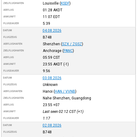
Louisville
(
KSDF
)
ZIELFLUGHAFEN
01:28
AKDT
ABFLUG
11:07
EDT
ANKUNFT
5:39
FLUGDAUER
04.08.2026
DATUM
B748
FLUGZEUG
Shenzhen
(
SZX / ZGSZ
)
ABFLUGHAFEN
Anchorage
(
PANC
)
ZIELFLUGHAFEN
05:59
CST
ABFLUG
23:55
AKDT
(-1)
ANKUNFT
9:56
FLUGDAUER
03.08.2026
DATUM
Unknown
FLUGZEUG
Hanoi
(
HAN / VVNB
)
ABFLUGHAFEN
Nahe Shenzhen, Guangdong
ZIELFLUGHAFEN
23:55
+07
ABFLUG
Last seen 02:12
CST
(+1)
ANKUNFT
1:17
FLUGDAUER
02.08.2026
DATUM
B748
FLUGZEUG