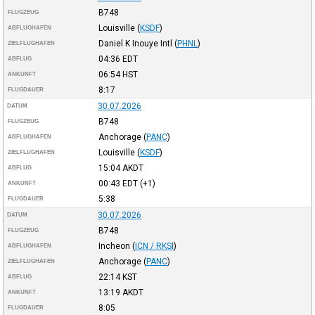
B748
FLUGZEUG
Louisville
(
KSDF
)
ABFLUGHAFEN
Daniel K Inouye Intl
(
PHNL
)
ZIELFLUGHAFEN
04:36
EDT
ABFLUG
06:54
HST
ANKUNFT
8:17
FLUGDAUER
30.07.2026
DATUM
B748
FLUGZEUG
Anchorage
(
PANC
)
ABFLUGHAFEN
Louisville
(
KSDF
)
ZIELFLUGHAFEN
15:04
AKDT
ABFLUG
00:43
EDT
(+1)
ANKUNFT
5:38
FLUGDAUER
30.07.2026
DATUM
B748
FLUGZEUG
Incheon
(
ICN / RKSI
)
ABFLUGHAFEN
Anchorage
(
PANC
)
ZIELFLUGHAFEN
22:14
KST
ABFLUG
13:19
AKDT
ANKUNFT
8:05
FLUGDAUER