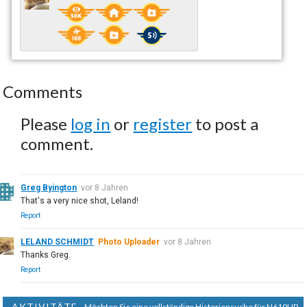
Comments
Please
log in
or
register
to post a
comment.
Greg Byington
vor 8 Jahren
That's a very nice shot, Leland!
Report
LELAND SCHMIDT
Photo Uploader
vor 8 Jahren
Thanks Greg.
Report
AKTIVITÄTE
Möchten Sie eine vollständige Historiensuche für N610UP