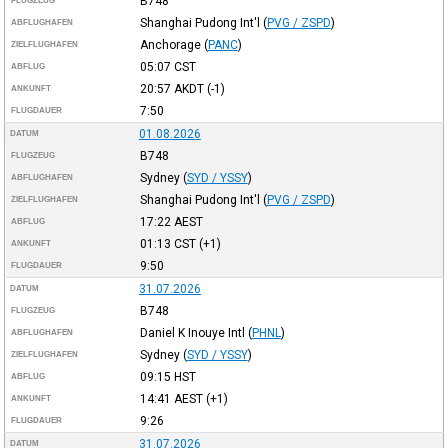
B748
FLUGZEUG
Shanghai Pudong Int'l
(
PVG / ZSPD
)
ABFLUGHAFEN
Anchorage
(
PANC
)
ZIELFLUGHAFEN
05:07
CST
ABFLUG
20:57
AKDT
(-1)
ANKUNFT
7:50
FLUGDAUER
01.08.2026
DATUM
B748
FLUGZEUG
Sydney
(
SYD / YSSY
)
ABFLUGHAFEN
Shanghai Pudong Int'l
(
PVG / ZSPD
)
ZIELFLUGHAFEN
17:22
AEST
ABFLUG
01:13
CST
(+1)
ANKUNFT
9:50
FLUGDAUER
31.07.2026
DATUM
B748
FLUGZEUG
Daniel K Inouye Intl
(
PHNL
)
ABFLUGHAFEN
Sydney
(
SYD / YSSY
)
ZIELFLUGHAFEN
09:15
HST
ABFLUG
14:41
AEST
(+1)
ANKUNFT
9:26
FLUGDAUER
31.07.2026
DATUM