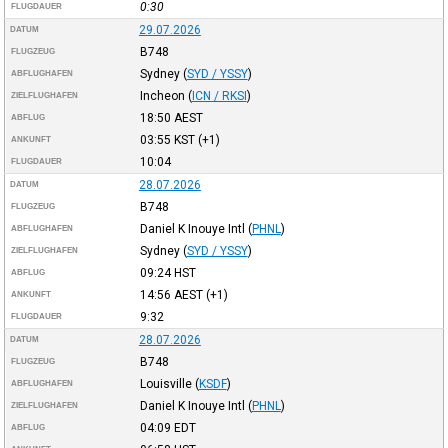
0:30
FLUGDAUER
29.07.2026
DATUM
B748
FLUGZEUG
Sydney
(
SYD / YSSY
)
ABFLUGHAFEN
Incheon
(
ICN / RKSI
)
ZIELFLUGHAFEN
18:50
AEST
ABFLUG
03:55
KST
(+1)
ANKUNFT
10:04
FLUGDAUER
28.07.2026
DATUM
B748
FLUGZEUG
Daniel K Inouye Intl
(
PHNL
)
ABFLUGHAFEN
Sydney
(
SYD / YSSY
)
ZIELFLUGHAFEN
09:24
HST
ABFLUG
14:56
AEST
(+1)
ANKUNFT
9:32
FLUGDAUER
28.07.2026
DATUM
B748
FLUGZEUG
Louisville
(
KSDF
)
ABFLUGHAFEN
Daniel K Inouye Intl
(
PHNL
)
ZIELFLUGHAFEN
04:09
EDT
ABFLUG