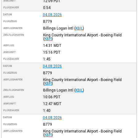
12:09
PDT
ANKUNFT
0:54
FLUGDAUER
04.08.2026
DATUM
B779
FLUGZEUG
Billings Logan Intl
(
KBIL
)
ABFLUGHAFEN
King County International Airport - Boeing Field
ZIELFLUGHAFEN
(
KBFI
)
14:31
MDT
ABFLUG
15:16
PDT
ANKUNFT
1:45
FLUGDAUER
04.08.2026
DATUM
B779
FLUGZEUG
King County International Airport - Boeing Field
ABFLUGHAFEN
(
KBFI
)
Billings Logan Intl
(
KBIL
)
ZIELFLUGHAFEN
10:06
PDT
ABFLUG
12:47
MDT
ANKUNFT
1:40
FLUGDAUER
04.08.2026
DATUM
B779
FLUGZEUG
King County International Airport - Boeing Field
ABFLUGHAFEN
(
KBFI
)