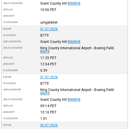
Grant County Intl
(
KMWH
)
ZIELFLUGHAFEN
10:06
PDT
ABFLUG
ANKUNFT
umgeleitet
FLUGDAUER
31.07.2026
DATUM
B779
FLUGZEUG
Grant County Intl
(
KMWH
)
ABFLUGHAFEN
King County International Airport - Boeing Field
ZIELFLUGHAFEN
(
KBFI
)
11:25
PDT
ABFLUG
12:04
PDT
ANKUNFT
0:39
FLUGDAUER
31.07.2026
DATUM
B779
FLUGZEUG
King County International Airport - Boeing Field
ABFLUGHAFEN
(
KBFI
)
Grant County Intl
(
KMWH
)
ZIELFLUGHAFEN
09:14
PDT
ABFLUG
10:16
PDT
ANKUNFT
1:01
FLUGDAUER
30.07.2026
DATUM