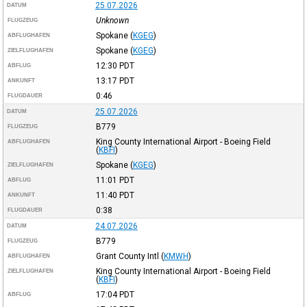
25.07.2026
DATUM
Unknown
FLUGZEUG
Spokane
(
KGEG
)
ABFLUGHAFEN
Spokane
(
KGEG
)
ZIELFLUGHAFEN
12:30
PDT
ABFLUG
13:17
PDT
ANKUNFT
0:46
FLUGDAUER
25.07.2026
DATUM
B779
FLUGZEUG
King County International Airport - Boeing Field
ABFLUGHAFEN
(
KBFI
)
Spokane
(
KGEG
)
ZIELFLUGHAFEN
11:01
PDT
ABFLUG
11:40
PDT
ANKUNFT
0:38
FLUGDAUER
24.07.2026
DATUM
B779
FLUGZEUG
Grant County Intl
(
KMWH
)
ABFLUGHAFEN
King County International Airport - Boeing Field
ZIELFLUGHAFEN
(
KBFI
)
17:04
PDT
ABFLUG