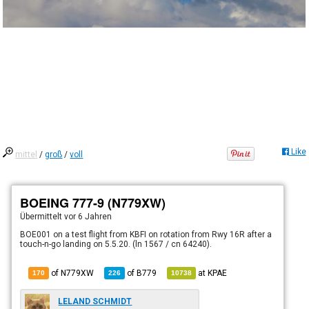
Like
mittel
/
groß
/
voll
BOEING 777-9 (N779XW)
Übermittelt
vor 6 Jahren
BOE001 on a test flight from KBFI on rotation from Rwy 16R after a
touch-n-go landing on 5.5.20. (ln 1567 / cn 64240).
of N779XW
of
B779
at
KPAE
170
226
10738
LELAND SCHMIDT