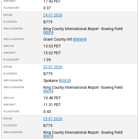
17:42
PDT
ANKUNFT
0:37
FLUGDAUER
24.07.2026
DATUM
B779
FLUGZEUG
King County International Airport - Boeing Field
ABFLUGHAFEN
(
KBFI
)
Grant County Intl
(
KMWH
)
ZIELFLUGHAFEN
13:53
PDT
ABFLUG
15:02
PDT
ANKUNFT
1:09
FLUGDAUER
23.07.2026
DATUM
B779
FLUGZEUG
Spokane
(
KGEG
)
ABFLUGHAFEN
King County International Airport - Boeing Field
ZIELFLUGHAFEN
(
KBFI
)
10:48
PDT
ABFLUG
11:31
PDT
ANKUNFT
0:43
FLUGDAUER
23.07.2026
DATUM
B779
FLUGZEUG
King County International Airport - Boeing Field
ABFLUGHAFEN
(
KBFI
)