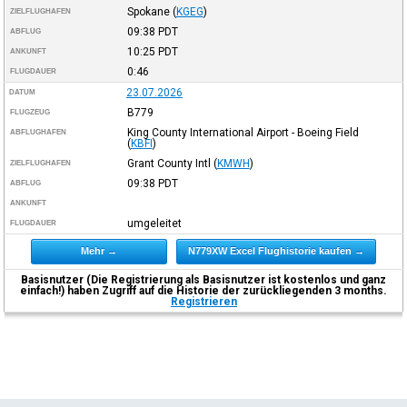
Spokane
(
KGEG
)
ZIELFLUGHAFEN
09:38
PDT
ABFLUG
10:25
PDT
ANKUNFT
0:46
FLUGDAUER
23.07.2026
DATUM
B779
FLUGZEUG
King County International Airport - Boeing Field
ABFLUGHAFEN
(
KBFI
)
Grant County Intl
(
KMWH
)
ZIELFLUGHAFEN
09:38
PDT
ABFLUG
ANKUNFT
umgeleitet
FLUGDAUER
Mehr →
N779XW Excel Flughistorie kaufen →
Basisnutzer (Die Registrierung als Basisnutzer ist kostenlos und ganz
einfach!) haben Zugriff auf die Historie der zurückliegenden 3 months.
Registrieren