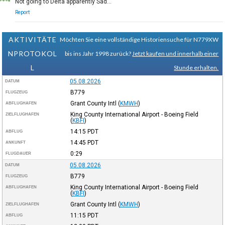
Not going to Delta apparently Sad...
Report
AKTIVITÄTE
Möchten Sie eine vollständige Historiensuche für N779XW
NPROTOKOL
bis ins Jahr 1998 zurück?
Jetzt kaufen und innerhalb einer
L
Stunde erhalten.
05.08.2026
DATUM
B779
FLUGZEUG
Grant County Intl
(
KMWH
)
ABFLUGHAFEN
King County International Airport - Boeing Field
ZIELFLUGHAFEN
(
KBFI
)
14:15
PDT
ABFLUG
14:45
PDT
ANKUNFT
0:29
FLUGDAUER
05.08.2026
DATUM
B779
FLUGZEUG
King County International Airport - Boeing Field
ABFLUGHAFEN
(
KBFI
)
Grant County Intl
(
KMWH
)
ZIELFLUGHAFEN
11:15
PDT
ABFLUG