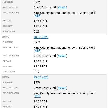
B779
FLUGZEUG
Grant County Intl
(
KMWH
)
ABFLUGHAFEN
King County International Airport - Boeing Field
ZIELFLUGHAFEN
(
KBFI
)
12:53
PDT
ABFLUG
13:23
PDT
ANKUNFT
0:29
FLUGDAUER
30.07.2026
DATUM
B779
FLUGZEUG
King County International Airport - Boeing Field
ABFLUGHAFEN
(
KBFI
)
Grant County Intl
(
KMWH
)
ZIELFLUGHAFEN
10:10
PDT
ABFLUG
12:22
PDT
ANKUNFT
2:12
FLUGDAUER
29.07.2026
DATUM
B779
FLUGZEUG
Grant County Intl
(
KMWH
)
ABFLUGHAFEN
King County International Airport - Boeing Field
ZIELFLUGHAFEN
(
KBFI
)
16:56
PDT
ABFLUG
17:28
PDT
ANKUNFT