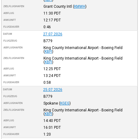
Grant County Intl
(
KMWH
)
ZIELFLUGHAFEN
11:30
PDT
ABFLUG
12:17
PDT
ANKUNFT
0:46
FLUGDAUER
27.07.2026
DATUM
B779
FLUGZEUG
King County International Airport - Boeing Field
ABFLUGHAFEN
(
KBFI
)
King County International Airport - Boeing Field
ZIELFLUGHAFEN
(
KBFI
)
12:25
PDT
ABFLUG
13:24
PDT
ANKUNFT
0:58
FLUGDAUER
25.07.2026
DATUM
B779
FLUGZEUG
Spokane
(
KGEG
)
ABFLUGHAFEN
King County International Airport - Boeing Field
ZIELFLUGHAFEN
(
KBFI
)
14:40
PDT
ABFLUG
16:01
PDT
ANKUNFT
1:20
FLUGDAUER