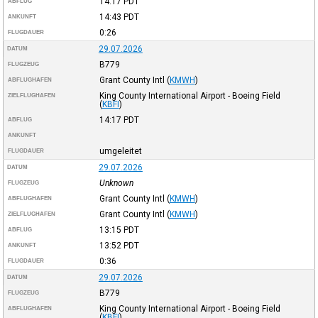
14:17
PDT
ABFLUG
14:43
PDT
ANKUNFT
0:26
FLUGDAUER
29.07.2026
DATUM
B779
FLUGZEUG
Grant County Intl
(
KMWH
)
ABFLUGHAFEN
King County International Airport - Boeing Field
ZIELFLUGHAFEN
(
KBFI
)
14:17
PDT
ABFLUG
ANKUNFT
umgeleitet
FLUGDAUER
29.07.2026
DATUM
Unknown
FLUGZEUG
Grant County Intl
(
KMWH
)
ABFLUGHAFEN
Grant County Intl
(
KMWH
)
ZIELFLUGHAFEN
13:15
PDT
ABFLUG
13:52
PDT
ANKUNFT
0:36
FLUGDAUER
29.07.2026
DATUM
B779
FLUGZEUG
King County International Airport - Boeing Field
ABFLUGHAFEN
(
KBFI
)