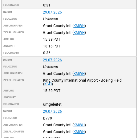
0:31
FLUGDAUER
29.07.2026
DATUM
Unknown
FLUGZEUG
Grant County Intl
(
KMWH
)
ABFLUGHAFEN
Grant County Intl
(
KMWH
)
ZIELFLUGHAFEN
15:39
PDT
ABFLUG
16:16
PDT
ANKUNFT
0:36
FLUGDAUER
29.07.2026
DATUM
Unknown
FLUGZEUG
Grant County Intl
(
KMWH
)
ABFLUGHAFEN
King County International Airport - Boeing Field
ZIELFLUGHAFEN
(
KBFI
)
15:39
PDT
ABFLUG
ANKUNFT
umgeleitet
FLUGDAUER
29.07.2026
DATUM
B779
FLUGZEUG
Grant County Intl
(
KMWH
)
ABFLUGHAFEN
Grant County Intl
(
KMWH
)
ZIELFLUGHAFEN