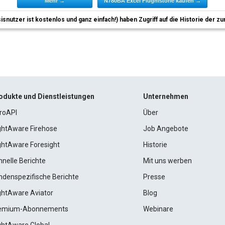
Mehr →
N780BA Excel Flughistorie kaufen →
sisnutzer ist kostenlos und ganz einfach!) haben Zugriff auf die Historie der
odukte und Dienstleistungen
Unternehmen
roAPI
Über
ightAware Firehose
Job Angebote
ightAware Foresight
Historie
hnelle Berichte
Mit uns werben
ndenspezifische Berichte
Presse
ightAware Aviator
Blog
emium-Abonnements
Webinare