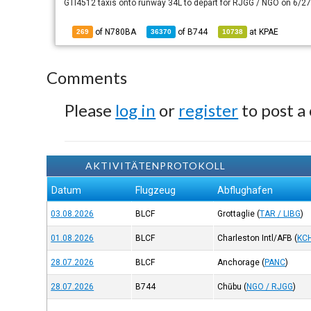
GTI4512 taxis onto runway 34L to depart for RJGG / NGO on 6/27
of N780BA
of
B744
at
KPAE
269
36370
10738
Comments
Please
log in
or
register
to post a
AKTIVITÄTENPROTOKOLL
Datum
Flugzeug
Abflughafen
03.08.2026
BLCF
Grottaglie
(
TAR / LIBG
)
01.08.2026
BLCF
Charleston Intl/AFB
(
KC
28.07.2026
BLCF
Anchorage
(
PANC
)
28.07.2026
B744
Chūbu
(
NGO / RJGG
)