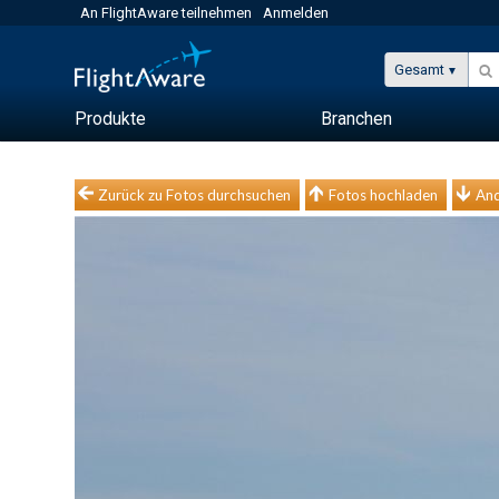
An FlightAware teilnehmen
Anmelden
Gesamt
Produkte
Branchen
Zurück zu Fotos durchsuchen
Fotos hochladen
And