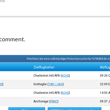
/12.
 comment.
Möchten Sie eine vollständige Historiensuche für N780BA bis i
Zielflughafen
Abflu
Charleston Intl/AFB
(
KCHS
)
09:26
HS
)
Grottaglie
(
TAR / LIBG
)
22:09
Charleston Intl/AFB
(
KCHS
)
14:50
Anchorage
(
PANC
)
09:37