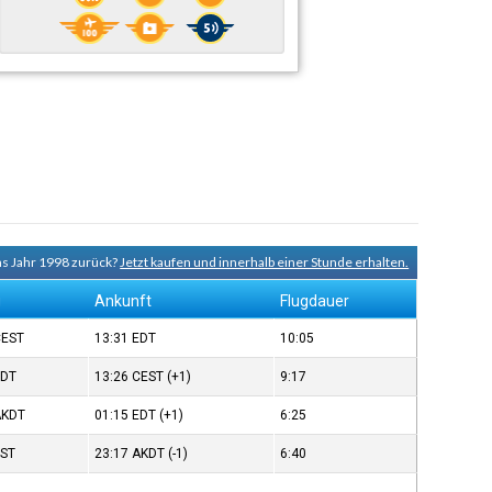
ns Jahr 1998 zurück?
Jetzt kaufen und innerhalb einer Stunde erhalten.
g
Ankunft
Flugdauer
CEST
13:31
EDT
10:05
EDT
13:26
CEST
(+1)
9:17
AKDT
01:15
EDT
(+1)
6:25
JST
23:17
AKDT
(-1)
6:40