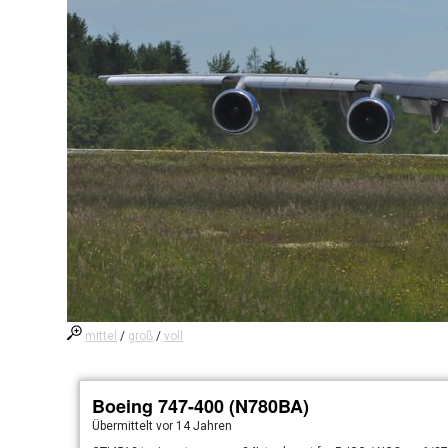
mittel
/
groß
/
voll
Boeing 747-400 (N780BA)
Übermittelt
vor 14 Jahren