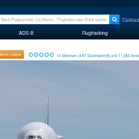
Flugnum
ADS-B
Flugtracking
eren zeigen
10
Stimmen (
4.67
Durchschnitt) und
11.283
Ansi