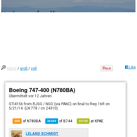
Like
mittel
/
groß
/
voll
Boeing 747-400 (N780BA)
Übermittelt
vor 12 Jahren
GTI4156 from RJGG / NGO (via PANC) on final to Rwy 16R on
5/21/14. (LN:778 / cn 24310).
of N780BA
of
B744
at
KPAE
269
36369
10738
LELAND SCHMIDT