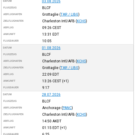
03.08.2026
DATUM
BLCF
FLUGZEUG
Grottaglie
(
TAR / LIBG
)
ABFLUGHAFEN
Charleston Intl/AFB
(
KCHS
)
ZIELFLUGHAFEN
09:26
CEST
ABFLUG
13:31
EDT
ANKUNFT
10:05
FLUGDAUER
01.08.2026
DATUM
BLCF
FLUGZEUG
Charleston Intl/AFB
(
KCHS
)
ABFLUGHAFEN
Grottaglie
(
TAR / LIBG
)
ZIELFLUGHAFEN
22:09
EDT
ABFLUG
13:26
CEST
(+1)
ANKUNFT
9:17
FLUGDAUER
28.07.2026
DATUM
BLCF
FLUGZEUG
Anchorage
(
PANC
)
ABFLUGHAFEN
Charleston Intl/AFB
(
KCHS
)
ZIELFLUGHAFEN
14:50
AKDT
ABFLUG
01:15
EDT
(+1)
ANKUNFT
6:25
FLUGDAUER