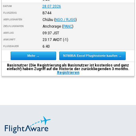
28.07.2026
DATUM
B744
FLUGZEUG
Chūbu
(
NGO / RJGG
)
ABFLUGHAFEN
Anchorage
(
PANC
)
ZIELFLUGHAFEN
09:37
JST
ABFLUG
23:17
AKDT
(-1)
ANKUNFT
6:40
FLUGDAUER
Mehr →
N780BA Excel Flughistorie kaufen →
Basisnutzer (Die Registrierung als Basisnutzer ist kostenlos und ganz
einfach!) haben Zugriff auf die Historie der zurückliegenden 3 months.
Registrieren