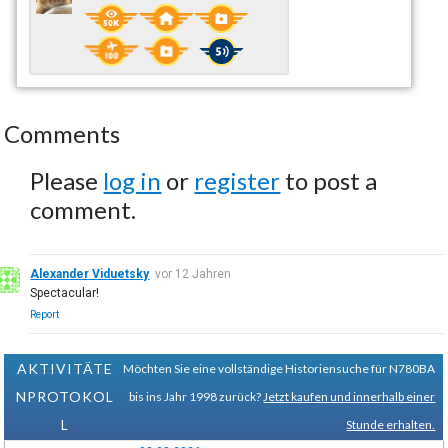
Comments
Please
log in
or
register
to post a
comment.
Alexander Viduetsky
vor 12 Jahren
Spectacular!
Report
AKTIVITÄTE
Möchten Sie eine vollständige Historiensuche für N780BA
NPROTOKOL
bis ins Jahr 1998 zurück?
Jetzt kaufen und innerhalb einer
L
Stunde erhalten.