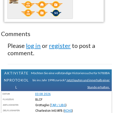
Comments
Please
log in
or
register
to post a
comment.
AKTIVITÄTE
Möchten Sie eine vollständige Historiensuche für N780BA
NPROTOKOL
bis ins Jahr 1998 zurück?
Jetzt kaufen und innerhalb einer
L
Stunde erhalten.
03.08.2026
DATUM
BLCF
FLUGZEUG
Grottaglie
(
TAR / LIBG
)
ABFLUGHAFEN
Charleston Intl/AFB
(
KCHS
)
ZIELFLUGHAFEN