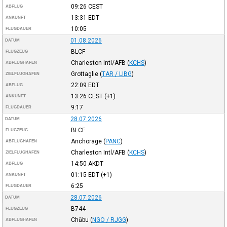
09:26
CEST
ABFLUG
13:31
EDT
ANKUNFT
10:05
FLUGDAUER
01.08.2026
DATUM
BLCF
FLUGZEUG
Charleston Intl/AFB
(
KCHS
)
ABFLUGHAFEN
Grottaglie
(
TAR / LIBG
)
ZIELFLUGHAFEN
22:09
EDT
ABFLUG
13:26
CEST
(+1)
ANKUNFT
9:17
FLUGDAUER
28.07.2026
DATUM
BLCF
FLUGZEUG
Anchorage
(
PANC
)
ABFLUGHAFEN
Charleston Intl/AFB
(
KCHS
)
ZIELFLUGHAFEN
14:50
AKDT
ABFLUG
01:15
EDT
(+1)
ANKUNFT
6:25
FLUGDAUER
28.07.2026
DATUM
B744
FLUGZEUG
Chūbu
(
NGO / RJGG
)
ABFLUGHAFEN