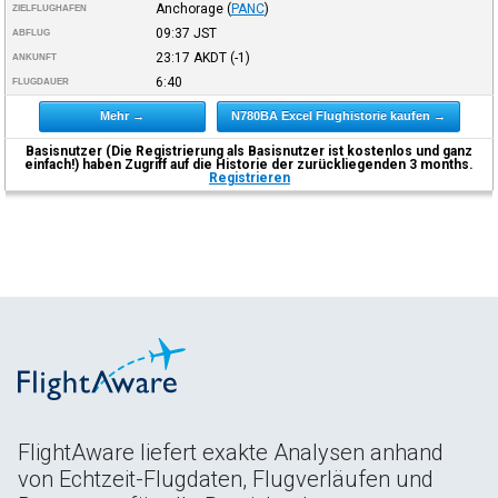
Anchorage
(
PANC
)
ZIELFLUGHAFEN
09:37
JST
ABFLUG
23:17
AKDT
(-1)
ANKUNFT
6:40
FLUGDAUER
Mehr →
N780BA Excel Flughistorie kaufen →
Basisnutzer (Die Registrierung als Basisnutzer ist kostenlos und ganz
einfach!) haben Zugriff auf die Historie der zurückliegenden 3 months.
Registrieren
FlightAware liefert exakte Analysen anhand
von Echtzeit-Flugdaten, Flugverläufen und