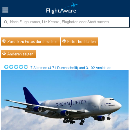
Zurück zu Fotos durchsuchen
Fotos hochladen
Anderen zeigen
7
Stimmen (
4.71
Durchschnitt) und
3.102
Ansichten