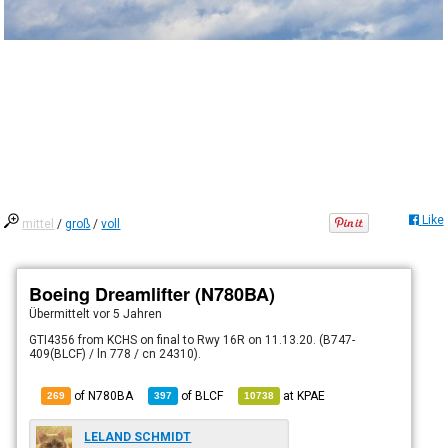
Like
mittel
/
groß
/
voll
Boeing Dreamlifter (N780BA)
Übermittelt
vor 5 Jahren
GTI4356 from KCHS on final to Rwy 16R on 11.13.20. (B747-
409(BLCF) / ln 778 / cn 24310).
of N780BA
of
BLCF
at
KPAE
269
397
10738
LELAND SCHMIDT