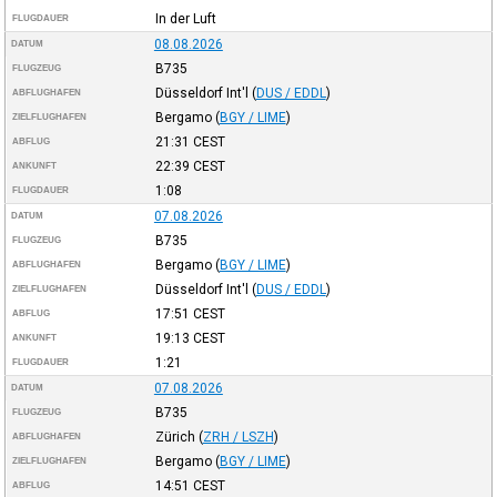
In der Luft
FLUGDAUER
08.08.2026
DATUM
B735
FLUGZEUG
Düsseldorf Int'l
(
DUS / EDDL
)
ABFLUGHAFEN
Bergamo
(
BGY / LIME
)
ZIELFLUGHAFEN
21:31
CEST
ABFLUG
22:39
CEST
ANKUNFT
1:08
FLUGDAUER
07.08.2026
DATUM
B735
FLUGZEUG
Bergamo
(
BGY / LIME
)
ABFLUGHAFEN
Düsseldorf Int'l
(
DUS / EDDL
)
ZIELFLUGHAFEN
17:51
CEST
ABFLUG
19:13
CEST
ANKUNFT
1:21
FLUGDAUER
07.08.2026
DATUM
B735
FLUGZEUG
Zürich
(
ZRH / LSZH
)
ABFLUGHAFEN
Bergamo
(
BGY / LIME
)
ZIELFLUGHAFEN
14:51
CEST
ABFLUG