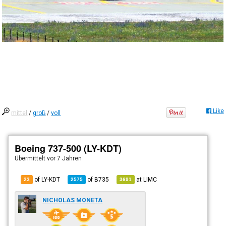
Like
mittel
/
groß
/
voll
Boeing 737-500 (LY-KDT)
Übermittelt
vor 7 Jahren
of LY-KDT
of
B735
at
LIMC
23
2575
3691
NICHOLAS MONETA