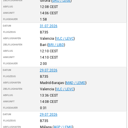
Girona
(
GRO / LEGE
)
ZIELFLUGHAFEN
12:08
CEST
ABFLUG
14:06
CEST
ANKUNFT
1:58
FLUGDAUER
31.07.2026
DATUM
B735
FLUGZEUG
Valencia
(
VLC / LEVC
)
ABFLUGHAFEN
Bari
(
BRI / LIBD
)
ZIELFLUGHAFEN
12:10
CEST
ABFLUG
14:10
CEST
ANKUNFT
2:00
FLUGDAUER
29.07.2026
DATUM
B735
FLUGZEUG
Madrid-Barajas
(
MAD / LEMD
)
ABFLUGHAFEN
Valencia
(
VLC / LEVC
)
ZIELFLUGHAFEN
13:36
CEST
ABFLUG
14:08
CEST
ANKUNFT
0:31
FLUGDAUER
29.07.2026
DATUM
B735
FLUGZEUG
Málaga
(
AGP / LEMG
)
ABFLUGHAFEN