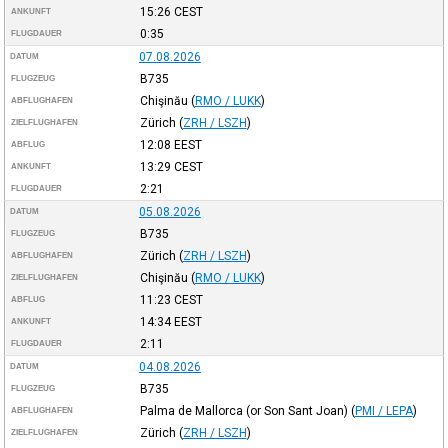
15:26
CEST
ANKUNFT
0:35
FLUGDAUER
07.08.2026
DATUM
B735
FLUGZEUG
Chişinău
(
RMO / LUKK
)
ABFLUGHAFEN
Zürich
(
ZRH / LSZH
)
ZIELFLUGHAFEN
12:08
EEST
ABFLUG
13:29
CEST
ANKUNFT
2:21
FLUGDAUER
05.08.2026
DATUM
B735
FLUGZEUG
Zürich
(
ZRH / LSZH
)
ABFLUGHAFEN
Chişinău
(
RMO / LUKK
)
ZIELFLUGHAFEN
11:23
CEST
ABFLUG
14:34
EEST
ANKUNFT
2:11
FLUGDAUER
04.08.2026
DATUM
B735
FLUGZEUG
Palma de Mallorca (or Son Sant Joan)
(
PMI / LEPA
)
ABFLUGHAFEN
Zürich
(
ZRH / LSZH
)
ZIELFLUGHAFEN