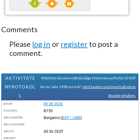
Comments
Please
log in
or
register
to post a
comment.
AKTIVITÄTE
Möchten Sie eine vollständige Historiensuche für LY-KDT
NPROTOKOL
bis ins Jahr 1998 zurück?
Jetzt kaufen und innerhalb einer
L
Stunde erhalten.
09.08.2026
DATUM
B735
FLUGZEUG
Bergamo
(
BGY / LIME
)
ABFLUGHAFEN
ZIELFLUGHAFEN
00:56
CEST
ABFLUG
ANKUNFT