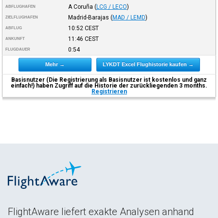
A Coruña
(
LCG / LECO
)
ABFLUGHAFEN
Madrid-Barajas
(
MAD / LEMD
)
ZIELFLUGHAFEN
10:52
CEST
ABFLUG
11:46
CEST
ANKUNFT
0:54
FLUGDAUER
Mehr →
LYKDT Excel Flughistorie kaufen →
Basisnutzer (Die Registrierung als Basisnutzer ist kostenlos und ganz
einfach!) haben Zugriff auf die Historie der zurückliegenden 3 months.
Registrieren
FlightAware liefert exakte Analysen anhand