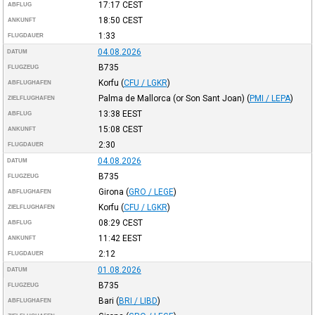
17:17
CEST
ABFLUG
18:50
CEST
ANKUNFT
1:33
FLUGDAUER
04.08.2026
DATUM
B735
FLUGZEUG
Korfu
(
CFU / LGKR
)
ABFLUGHAFEN
Palma de Mallorca (or Son Sant Joan)
(
PMI / LEPA
)
ZIELFLUGHAFEN
13:38
EEST
ABFLUG
15:08
CEST
ANKUNFT
2:30
FLUGDAUER
04.08.2026
DATUM
B735
FLUGZEUG
Girona
(
GRO / LEGE
)
ABFLUGHAFEN
Korfu
(
CFU / LGKR
)
ZIELFLUGHAFEN
08:29
CEST
ABFLUG
11:42
EEST
ANKUNFT
2:12
FLUGDAUER
01.08.2026
DATUM
B735
FLUGZEUG
Bari
(
BRI / LIBD
)
ABFLUGHAFEN