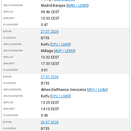
Madrid-Barajas
(
MAD / LEMD
)
ZIELFLUGHAFEN
09:46
CEST
ABFLUG
10:33
CEST
ANKUNFT
0:47
FLUGDAUER
27.07.2026
DATUM
B735
FLUGZEUG
Korfu
(
CFU / LGKR
)
ABFLUGHAFEN
Málaga
(
AGP / LEMG
)
ZIELFLUGHAFEN
15:32
EEST
ABFLUG
17:33
CEST
ANKUNFT
3:01
FLUGDAUER
27.07.2026
DATUM
B735
FLUGZEUG
Athen-Eleftherios Venizelos
(
ATH / LGAV
)
ABFLUGHAFEN
Korfu
(
CFU / LGKR
)
ZIELFLUGHAFEN
13:25
EEST
ABFLUG
14:10
EEST
ANKUNFT
0:45
FLUGDAUER
26.07.2026
DATUM
B735
FLUGZEUG