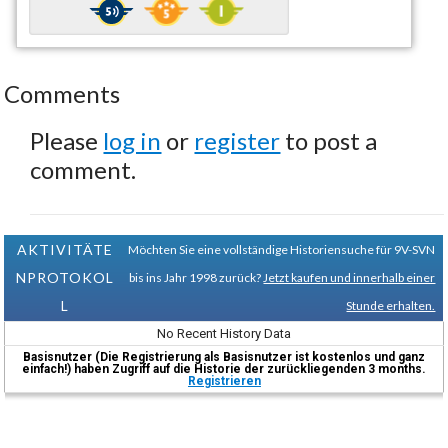
Comments
Please
log in
or
register
to post a
comment.
AKTIVITÄTE
Möchten Sie eine vollständige Historiensuche für 9V-SVN
NPROTOKOL
bis ins Jahr 1998 zurück?
Jetzt kaufen und innerhalb einer
L
Stunde erhalten.
No Recent History Data
Basisnutzer (Die Registrierung als Basisnutzer ist kostenlos und ganz
einfach!) haben Zugriff auf die Historie der zurückliegenden 3 months.
Registrieren