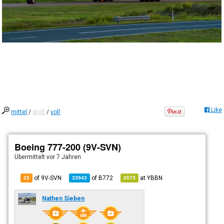
Like
mittel
/
groß
/
voll
Boeing 777-200 (9V-SVN)
Übermittelt
vor 7 Jahren
of 9V-SVN
of
B772
at
YBBN
23
33943
2073
Nathen Sieben