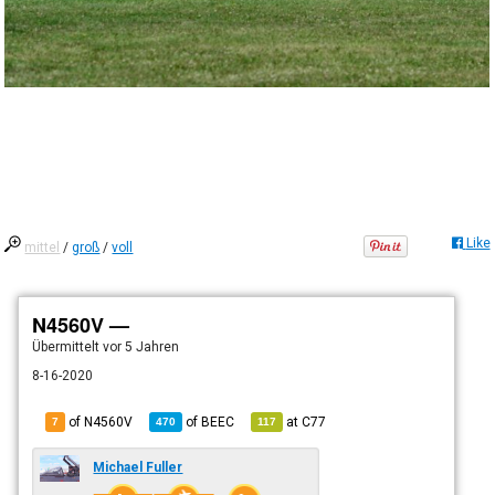
Like
mittel
/
groß
/
voll
N4560V —
Übermittelt
vor 5 Jahren
8-16-2020
of N4560V
of
BEEC
at
C77
7
470
117
Michael Fuller