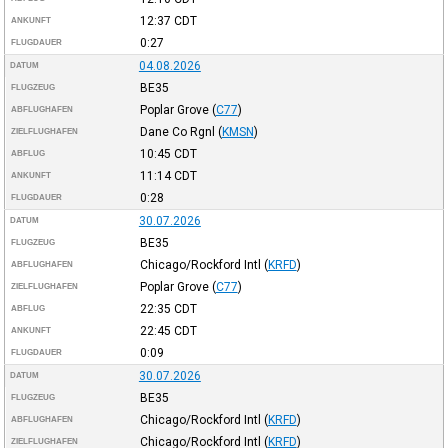
12:37
CDT
ANKUNFT
0:27
FLUGDAUER
04.08.2026
DATUM
BE35
FLUGZEUG
Poplar Grove
(
C77
)
ABFLUGHAFEN
Dane Co Rgnl
(
KMSN
)
ZIELFLUGHAFEN
10:45
CDT
ABFLUG
11:14
CDT
ANKUNFT
0:28
FLUGDAUER
30.07.2026
DATUM
BE35
FLUGZEUG
Chicago/Rockford Intl
(
KRFD
)
ABFLUGHAFEN
Poplar Grove
(
C77
)
ZIELFLUGHAFEN
22:35
CDT
ABFLUG
22:45
CDT
ANKUNFT
0:09
FLUGDAUER
30.07.2026
DATUM
BE35
FLUGZEUG
Chicago/Rockford Intl
(
KRFD
)
ABFLUGHAFEN
Chicago/Rockford Intl
(
KRFD
)
ZIELFLUGHAFEN