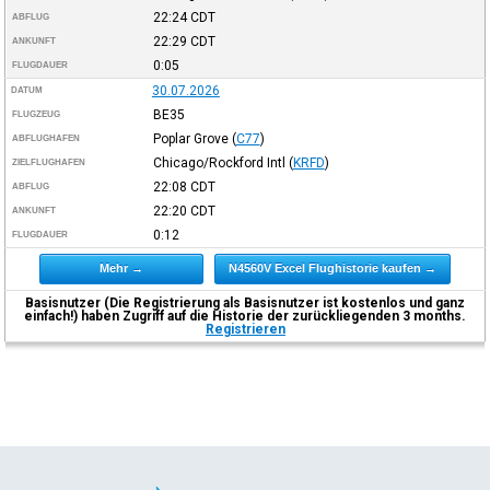
22:24
CDT
ABFLUG
22:29
CDT
ANKUNFT
0:05
FLUGDAUER
30.07.2026
DATUM
BE35
FLUGZEUG
Poplar Grove
(
C77
)
ABFLUGHAFEN
Chicago/Rockford Intl
(
KRFD
)
ZIELFLUGHAFEN
22:08
CDT
ABFLUG
22:20
CDT
ANKUNFT
0:12
FLUGDAUER
Mehr →
N4560V Excel Flughistorie kaufen →
Basisnutzer (Die Registrierung als Basisnutzer ist kostenlos und ganz
einfach!) haben Zugriff auf die Historie der zurückliegenden 3 months.
Registrieren