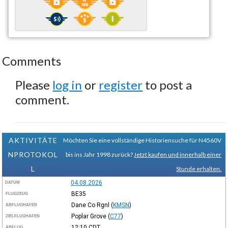
Comments
Please
log in
or
register
to post a
comment.
AKTIVITÄTE
Möchten Sie eine vollständige Historiensuche für N4560V
NPROTOKOL
bis ins Jahr 1998 zurück?
Jetzt kaufen und innerhalb einer
L
Stunde erhalten.
04.08.2026
DATUM
BE35
FLUGZEUG
Dane Co Rgnl
(
KMSN
)
ABFLUGHAFEN
Poplar Grove
(
C77
)
ZIELFLUGHAFEN
12:10
CDT
ABFLUG